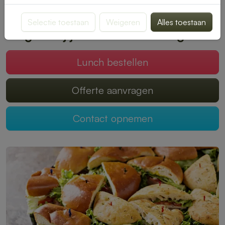
smaak past. Bestellen is snel en eenvoudig, zodat jij kunt
genieten van een onbezorgde middagpauze.
Selectie toestaan
Weigeren
Alles toestaan
Mogen wij jouw lunch verzorgen?
Lunch bestellen
Offerte aanvragen
Contact opnemen