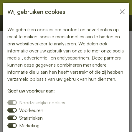
Wij gebruiken cookies
€ 0,00
Offerte
Bestellen
We gebruiken cookies om content en advertenties op
maat te maken, sociale mediafuncties aan te bieden en
ons websiteverkeer te analyseren. We delen ook
Nederland
» Schiedam
informatie over uw gebruik van onze site met onze social
media-, advertentie- en analysepartners. Deze partners
Smaakvolle lunch bezorgen in
kunnen deze gegevens combineren met andere
Schiedam
informatie die u aan hen heeft verstrekt of die zij hebben
verzameld op basis van uw gebruik van hun diensten.
Even geen zin om zelf iets klaar te maken? Kies voor een
Geef uw voorkeur aan:
lunch bezorgservice in Schiedam en geniet van heerlijke
gerechten die met liefde zijn bereid. Van knapperige
Noodzakelijke cookies
broodjes tot voedzame salades – wij bezorgen het
Voorkeuren
rechtstreeks bij jou thuis of op kantoor.
Statistieken
Marketing
Met een gevarieerd menu is er altijd een lunch die bij jouw