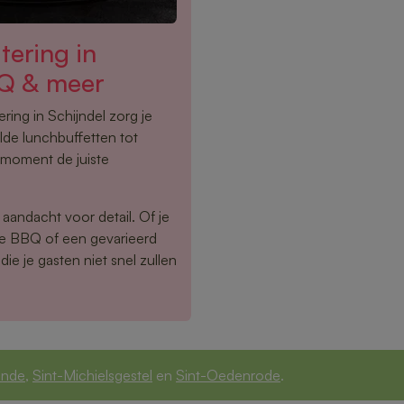
tering in
BQ & meer
ing in Schijndel zorg je
lde lunchbuffetten tot
 moment de juiste
aandacht voor detail. Of je
ide BBQ of een gevarieerd
die je gasten niet snel zullen
nde
,
Sint-Michielsgestel
en
Sint-Oedenrode
.