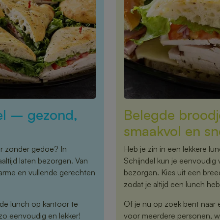
el – gezond,
Belegde broodje
smaakvol en sn
or zonder gedoe? In
Heb je zin in een lekkere lu
ltijd laten bezorgen. Van
Schijndel kun je eenvoudig 
warme en vullende gerechten
bezorgen. Kies uit een bre
zodat je altijd een lunch hebt
 de lunch op kantoor te
Of je nu op zoek bent naar 
zo eenvoudig en lekker!
voor meerdere personen, wij