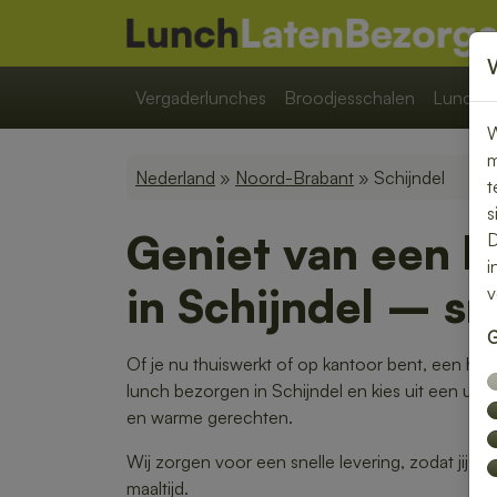
Vergaderlunches
Broodjesschalen
Lunchpa
W
m
Nederland
»
Noord-Brabant
» Schijndel
t
s
Geniet van een b
D
i
in Schijndel – s
v
G
Of je nu thuiswerkt of op kantoor bent, een heer
lunch bezorgen in Schijndel en kies uit een uitg
en warme gerechten.
Wij zorgen voor een snelle levering, zodat jij 
maaltijd.