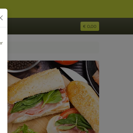
€ 0,00
er
e