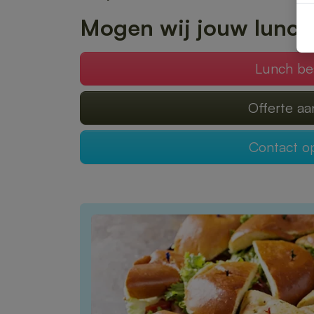
Mogen wij jouw lunch
Lunch be
Offerte a
Contact 