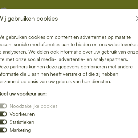
Wij gebruiken cookies
kketten
Overige
e gebruiken cookies om content en advertenties op maat te
aken, sociale mediafuncties aan te bieden en ons websiteverke
e analyseren. We delen ook informatie over uw gebruik van onz
ite met onze social media-, advertentie- en analysepartners.
ezorgde lunch
eze partners kunnen deze gegevens combineren met andere
nformatie die u aan hen heeft verstrekt of die zij hebben
nel en smaakvol
erzameld op basis van uw gebruik van hun diensten.
eef uw voorkeur aan:
lijke lunch maakt je dag compleet. Laat je
Noodzakelijke cookies
ebreid assortiment verse broodjes, salades
Voorkeuren
Statistieken
onbezorgd kunt genieten van een smakelijke
Marketing