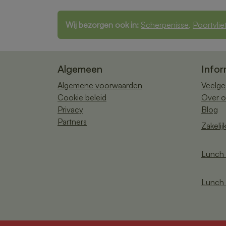
Wij bezorgen ook in:
Scherpenisse
,
Poortvlie
Algemeen
Infor
Algemene voorwaarden
Veelge
Cookie beleid
Over o
Privacy
Blog
Partners
Zakelij
Lunch 
Lunch 