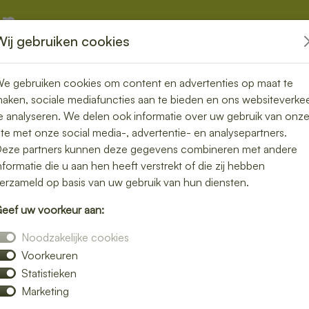
Wij gebruiken cookies
kketten
Overige
e gebruiken cookies om content en advertenties op maat te
aken, sociale mediafuncties aan te bieden en ons websiteverke
e analyseren. We delen ook informatie over uw gebruik van onz
ite met onze social media-, advertentie- en analysepartners.
n Sint-
eze partners kunnen deze gegevens combineren met andere
nformatie die u aan hen heeft verstrekt of die zij hebben
ers, snel en
erzameld op basis van uw gebruik van hun diensten.
eef uw voorkeur aan:
en
Noodzakelijke cookies
Voorkeuren
 lunch bezorgen in Sint-Maartensdijk en
Statistieken
 gedoe. Van luxe broodjes tot gezonde bowls
Marketing
r wilt.