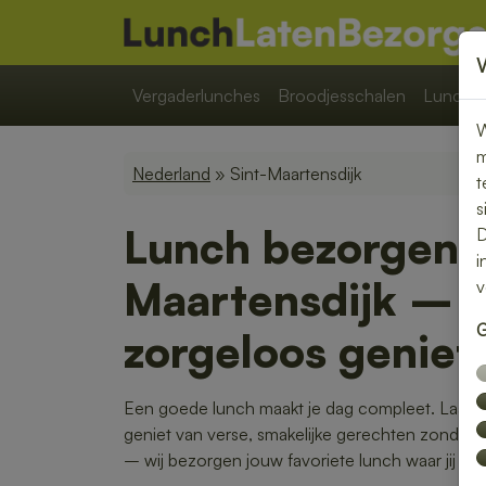
Vergaderlunches
Broodjesschalen
Lunchpa
W
m
Nederland
» Sint-Maartensdijk
t
s
Lunch bezorgen i
D
i
Maartensdijk – v
v
G
zorgeloos geniet
Een goede lunch maakt je dag compleet. Laat je
geniet van verse, smakelijke gerechten zonder
– wij bezorgen jouw favoriete lunch waar jij maa