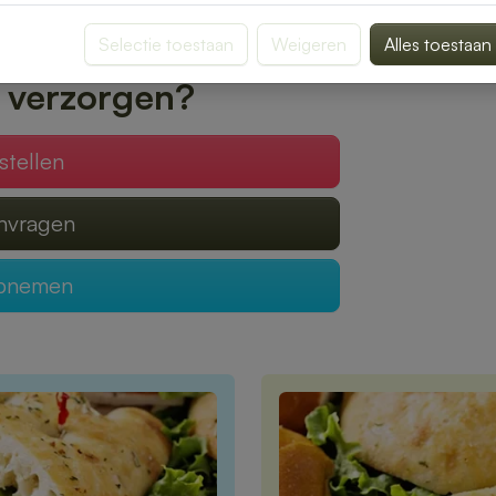
n snelle bezorging op het door jou gekozen
Selectie toestaan
Weigeren
Alles toestaan
 of gewoon een ontspannen lunchmoment.
 verzorgen?
stellen
anvragen
opnemen