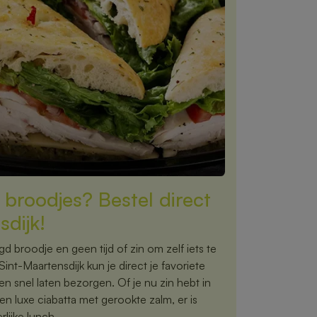
 broodjes? Bestel direct
sdijk!
gd broodje en geen tijd of zin om zelf iets te
nt-Maartensdijk kun je direct je favoriete
n snel laten bezorgen. Of je nu zin hebt in
n luxe ciabatta met gerookte zalm, er is
lijke lunch.