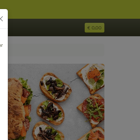
€ 0,00
er
e