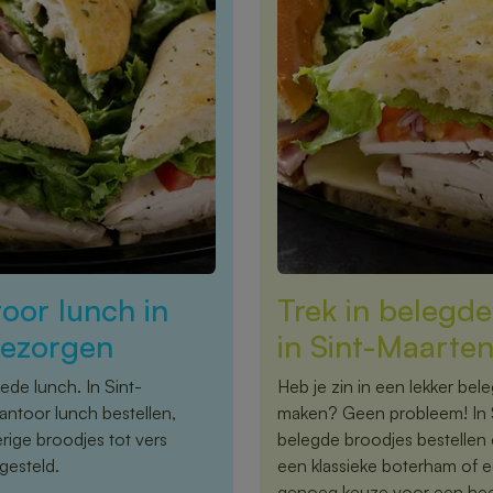
oor lunch in
Trek in belegde
bezorgen
in Sint-Maarten
ede lunch. In Sint-
Heb je zin in een lekker bele
antoor lunch bestellen,
maken? Geen probleem! In Si
rige broodjes tot vers
belegde broodjes bestellen e
gesteld.
een klassieke boterham of ee
genoeg keuze voor een heer