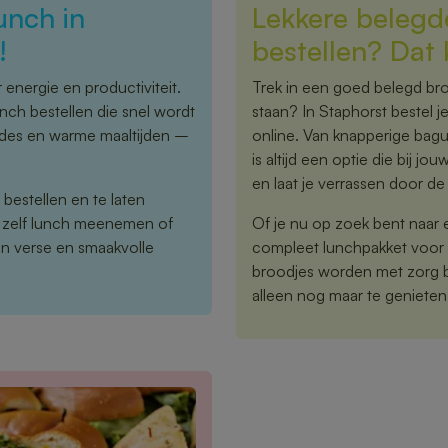
unch in
Lekkere belegd
!
bestellen? Dat 
energie en productiviteit.
Trek in een goed belegd bro
unch bestellen die snel wordt
staan? In Staphorst bestel 
ades en warme maaltijden –
online. Van knapperige bagu
is altijd een optie die bij j
en laat je verrassen door de 
 bestellen en te laten
 zelf lunch meenemen of
Of je nu op zoek bent naar 
en verse en smaakvolle
compleet lunchpakket voor 
broodjes worden met zorg be
alleen nog maar te genieten