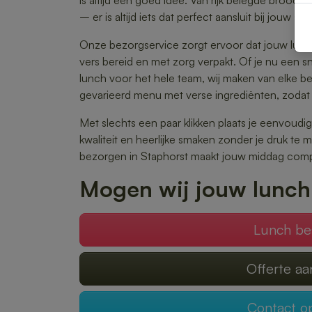
is altijd een goed idee. Van rijk belegde brood
– er is altijd iets dat perfect aansluit bij jouw sm
Onze bezorgservice zorgt ervoor dat jouw lunch
vers bereid en met zorg verpakt. Of je nu een s
lunch voor het hele team, wij maken van elke best
gevarieerd menu met verse ingrediënten, zodat 
Met slechts een paar klikken plaats je eenvoudig
kwaliteit en heerlijke smaken zonder je druk te
bezorgen in Staphorst maakt jouw middag comp
Mogen wij jouw lunch
Lunch be
Offerte a
Contact 