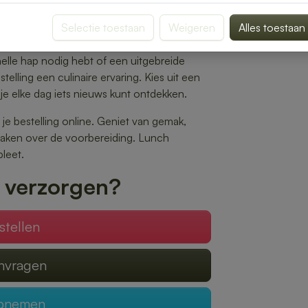
jes tot gezonde salades en warme maaltijden
aak.
Selectie toestaan
Weigeren
Alles toestaan
 op het gewenste tijdstip wordt geleverd,
nelle hap nodig hebt of een uitgebreide
elling een culinaire ervaring. Kies uit een
je elke dag iets nieuws kunt ontdekken.
 je bestelling online. Geniet van gemak,
 maken over de voorbereiding. Lunch
leet.
 verzorgen?
stellen
anvragen
opnemen