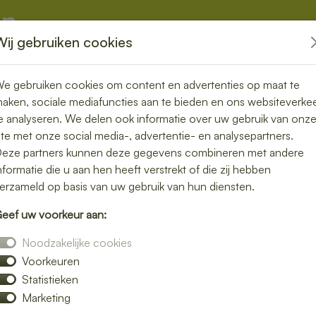
Wij gebruiken cookies
kketten
Overige
e gebruiken cookies om content en advertenties op maat te
aken, sociale mediafuncties aan te bieden en ons websiteverke
e analyseren. We delen ook informatie over uw gebruik van onz
ite met onze social media-, advertentie- en analysepartners.
rgen in
eze partners kunnen deze gegevens combineren met andere
nformatie die u aan hen heeft verstrekt of die zij hebben
, snel en
erzameld op basis van uw gebruik van hun diensten.
eef uw voorkeur aan:
Noodzakelijke cookies
Voorkeuren
f iets klaar te maken? Laat je lunch bezorgen
Statistieken
erechten zonder gedoe. Of je nu op kantoor
Marketing
ntspannen middagpauze, een bezorgde lunch