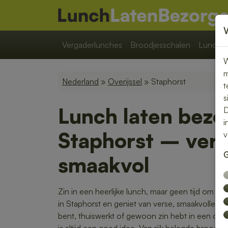
Vergaderlunches
Broodjesschalen
Lunchpa
W
m
Nederland
»
Overijssel
» Staphorst
t
s
Lunch laten bezo
D
i
Staphorst – vers
v
G
smaakvol
Zin in een heerlijke lunch, maar geen tijd om zel
in Staphorst en geniet van verse, smaakvolle g
bent, thuiswerkt of gewoon zin hebt in een o