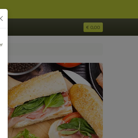
€ 0,00
er
e