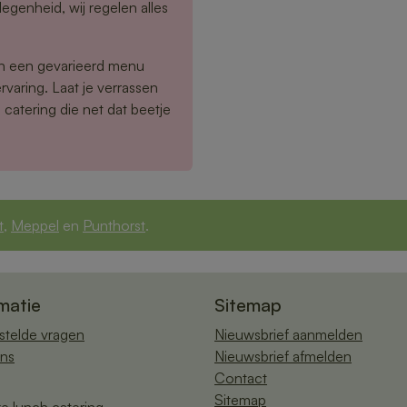
egenheid, wij regelen alles
en een gevarieerd menu
rvaring. Laat je verrassen
catering die net dat beetje
t
,
Meppel
en
Punthorst
.
matie
Sitemap
stelde vragen
Nieuwsbrief aanmelden
ns
Nieuwsbrief afmelden
Contact
Sitemap
ke lunch catering