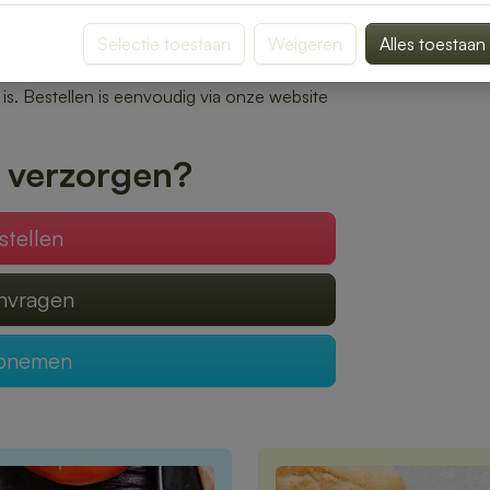
oor.
Selectie toestaan
Weigeren
Alles toestaan
n bereiden wij elke bestelling met zorg. Of
oon of een uitgebreide lunch voor een
l is. Bestellen is eenvoudig via onze website
 verzorgen?
stellen
anvragen
opnemen