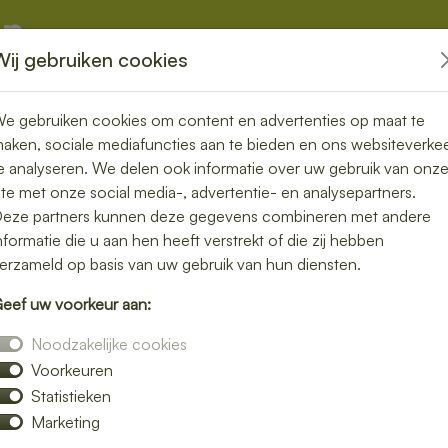
Wij gebruiken cookies
kketten
Overige
e gebruiken cookies om content en advertenties op maat te
aken, sociale mediafuncties aan te bieden en ons websiteverke
e analyseren. We delen ook informatie over uw gebruik van onz
ite met onze social media-, advertentie- en analysepartners.
rgen in Sterksel
eze partners kunnen deze gegevens combineren met andere
nformatie die u aan hen heeft verstrekt of die zij hebben
teit aan je
erzameld op basis van uw gebruik van hun diensten.
eef uw voorkeur aan:
Noodzakelijke cookies
Voorkeuren
ver niet zelf de keuken in? Laat je lunch
Statistieken
le maaltijd zonder moeite. Of je nu kiest
Marketing
ade of een warme maaltijd – wij brengen