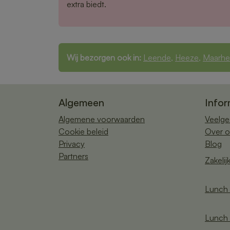
extra biedt.
Wij bezorgen ook in:
Leende
,
Heeze
,
Maarhe
Algemeen
Infor
Algemene voorwaarden
Veelge
Cookie beleid
Over o
Privacy
Blog
Partners
Zakelij
Lunch 
Lunch 