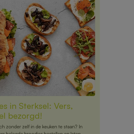
s in Sterksel: Vers,
el bezorgd!
nch zonder zelf in de keuken te staan? In
ers belegde broodjes bestellen en laten