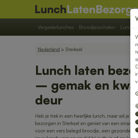
Vergaderlunches
Broodjesschalen
Lunchpa
W
m
Nederland
» Sterksel
t
s
Lunch laten bezo
D
i
– gemak en kwali
v
G
deur
Heb je trek in een heerlijke lunch, maar wil je lie
bezorgen in Sterksel en geniet van een smaakvol
voor een vers belegd broodje, een gezonde sal