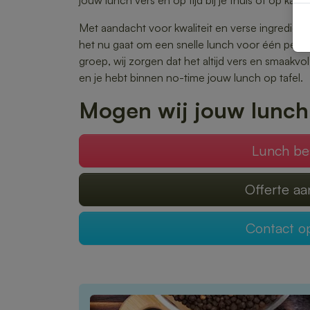
jouw lunch vers en op tijd bij je thuis of op kant
Met aandacht voor kwaliteit en verse ingrediënte
het nu gaat om een snelle lunch voor één pers
groep, wij zorgen dat het altijd vers en smaakvo
en je hebt binnen no-time jouw lunch op tafel.
Mogen wij jouw lunch
Lunch be
Offerte a
Contact 