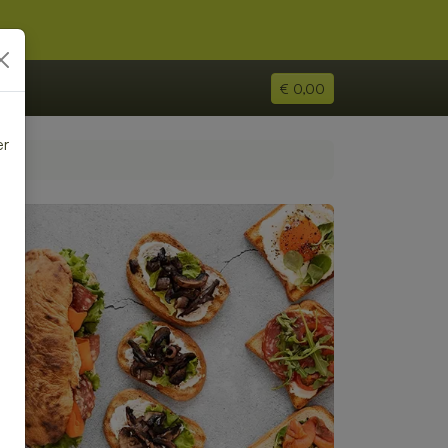
€ 0,00
er
e