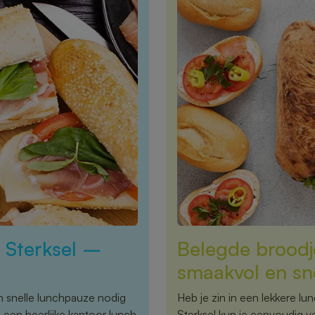
 Sterksel –
Belegde broodje
smaakvol en sn
n snelle lunchpauze nodig
Heb je zin in een lekkere lu
m een heerlijke kantoor lunch
Sterksel kun je eenvoudig v