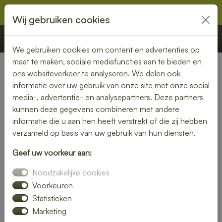
Wij gebruiken cookies
€ 0,00
Offerte
Bestellen
We gebruiken cookies om content en advertenties op
maat te maken, sociale mediafuncties aan te bieden en
ons websiteverkeer te analyseren. We delen ook
Nederland
» Stitswerd
informatie over uw gebruik van onze site met onze social
media-, advertentie- en analysepartners. Deze partners
Verse lunch laten bezorgen in
kunnen deze gegevens combineren met andere
Stitswerd – geniet zonder
informatie die u aan hen heeft verstrekt of die zij hebben
verzameld op basis van uw gebruik van hun diensten.
zorgen
Geef uw voorkeur aan:
Maak je lunchmoment bijzonder met een verse lunch
Noodzakelijke cookies
bezorgservice in Stitswerd. Van knapperige broodjes tot
kleurrijke salades – wij bezorgen jouw favoriete
Voorkeuren
lunchgerechten precies wanneer jij het nodig hebt. Ideaal
Statistieken
voor thuis, op kantoor of tijdens een vergadering.
Marketing