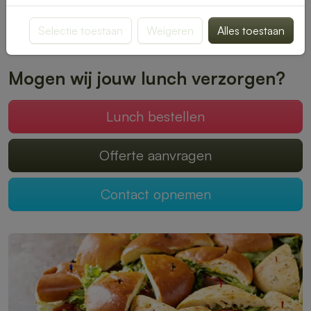
bezorgen het bij jou op locatie.
Selectie toestaan
Weigeren
Alles toestaan
Plaats je bestelling online en geniet zonder zorgen van een
heerlijke lunch.
Mogen wij jouw lunch verzorgen?
Lunch bestellen
Offerte aanvragen
Contact opnemen