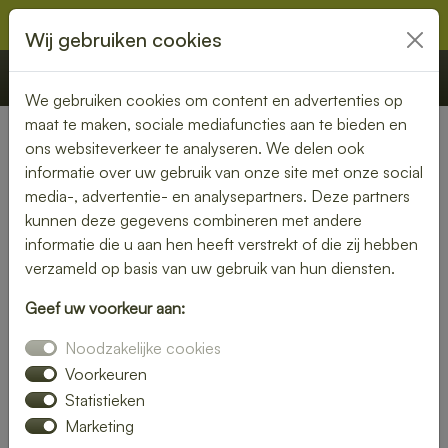
Wij gebruiken cookies
€ 0,00
Offerte
Bestellen
We gebruiken cookies om content en advertenties op
maat te maken, sociale mediafuncties aan te bieden en
ons websiteverkeer te analyseren. We delen ook
Nederland
» Stoutenburg Noord
informatie over uw gebruik van onze site met onze social
media-, advertentie- en analysepartners. Deze partners
Lunch bezorgen in
kunnen deze gegevens combineren met andere
Stoutenburg Noord – vers en
informatie die u aan hen heeft verstrekt of die zij hebben
verzameld op basis van uw gebruik van hun diensten.
snel bij jou thuis of op
kantoor
Geef uw voorkeur aan:
Noodzakelijke cookies
Geen tijd om zelf een lunch te maken? Laat je lunch
Voorkeuren
bezorgen in Stoutenburg Noord en geniet van verse,
Statistieken
smaakvolle gerechten. Of je nu kiest voor een rijk belegd
Marketing
broodje, een frisse salade of een warme maaltijd – wij