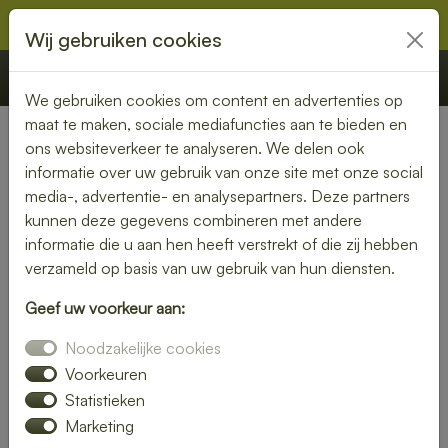
Wij gebruiken cookies
€ 0,00
Offerte
Bestellen
We gebruiken cookies om content en advertenties op
maat te maken, sociale mediafuncties aan te bieden en
ons websiteverkeer te analyseren. We delen ook
Nederland
» Ter Aar
informatie over uw gebruik van onze site met onze social
media-, advertentie- en analysepartners. Deze partners
Lunch laten bezorgen in Ter
kunnen deze gegevens combineren met andere
Aar – vers, snel en smaakvol
informatie die u aan hen heeft verstrekt of die zij hebben
verzameld op basis van uw gebruik van hun diensten.
Zin in een heerlijke lunch, maar geen tijd om zelf iets klaar te
Geef uw voorkeur aan:
maken? Laat je lunch bezorgen in Ter Aar en geniet van
verse, smaakvolle gerechten zonder gedoe. Of je nu op
Noodzakelijke cookies
kantoor bent, thuiswerkt of gewoon zin hebt in een
Voorkeuren
ontspannen middagpauze, een bezorgde lunch is altijd een
Statistieken
goed idee. Van rijk belegde broodjes tot gezonde salades en
Marketing
warme maaltijden – er is altijd iets dat perfect aansluit bij