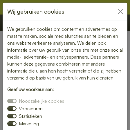
Wij gebruiken cookies
€ 0,00
Offerte
Bestellen
We gebruiken cookies om content en advertenties op
maat te maken, sociale mediafuncties aan te bieden en
ons websiteverkeer te analyseren. We delen ook
Nederland
» Ter Heijde
informatie over uw gebruik van onze site met onze social
media-, advertentie- en analysepartners. Deze partners
Lunch laten bezorgen in Ter
kunnen deze gegevens combineren met andere
Heijde – gemak en kwaliteit
informatie die u aan hen heeft verstrekt of die zij hebben
verzameld op basis van uw gebruik van hun diensten.
aan je deur
Geef uw voorkeur aan:
Heb je trek in een heerlijke lunch, maar wil je liever niet zelf
Noodzakelijke cookies
de keuken in? Laat je lunch bezorgen in Ter Heijde en geniet
van een smaakvolle maaltijd zonder moeite. Of je nu kiest
Voorkeuren
voor een vers belegd broodje, een gezonde salade of een
Statistieken
warme maaltijd – wij brengen jouw lunch vers en op tijd bij
Marketing
je thuis of op kantoor.