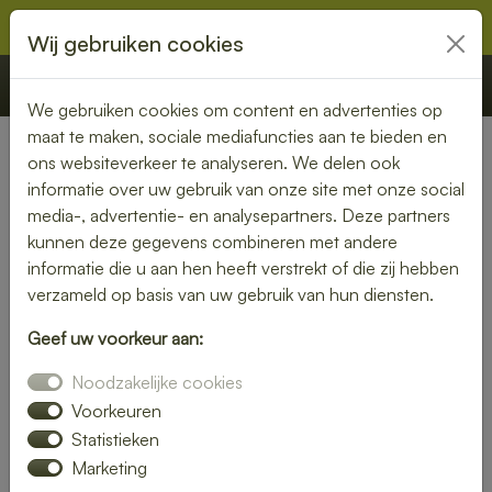
Wij gebruiken cookies
€ 0,00
Offerte
Bestellen
We gebruiken cookies om content en advertenties op
maat te maken, sociale mediafuncties aan te bieden en
ons websiteverkeer te analyseren. We delen ook
Nederland
» Teuge
informatie over uw gebruik van onze site met onze social
media-, advertentie- en analysepartners. Deze partners
Lunch bezorgen in Teuge –
kunnen deze gegevens combineren met andere
vers en snel bij jou thuis of op
informatie die u aan hen heeft verstrekt of die zij hebben
verzameld op basis van uw gebruik van hun diensten.
kantoor
Geef uw voorkeur aan:
Geen tijd om zelf een lunch te maken? Laat je lunch
Noodzakelijke cookies
bezorgen in Teuge en geniet van verse, smaakvolle
gerechten. Of je nu kiest voor een rijk belegd broodje, een
Voorkeuren
frisse salade of een warme maaltijd – wij bezorgen het bij
Statistieken
jou op locatie.
Marketing