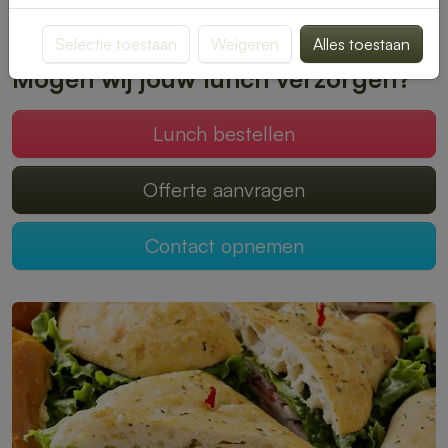
Plaats je bestelling online en geniet zonder zorgen van een
heerlijke lunch.
Selectie toestaan
Weigeren
Alles toestaan
Mogen wij jouw lunch verzorgen?
Lunch bestellen
Offerte aanvragen
Contact opnemen