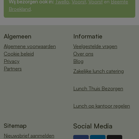
Wij bezorgen ook in:
Twello
,
Voorst
,
Voorst
en
Beemte
Broekland
.
Algemeen
Informatie
Algemene voorwaarden
Veelgestelde vragen
Cookie beleid
Over ons
Privacy
Blog
Partners
Zakelijke lunch catering
Lunch Thuis Bezorgen
Lunch op kantoor regelen
Sitemap
Social Media
Nieuwsbrief aanmelden