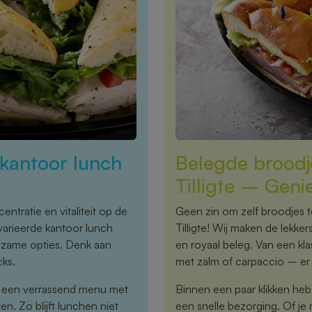
kantoor lunch
Belegde broodj
Tilligte – Geni
ntratie en vitaliteit op de
Geen zin om zelf broodjes 
evarieerde kantoor lunch
Tilligte! Wij maken de lekke
edzame opties. Denk aan
en royaal beleg. Van een kl
cks.
met zalm of carpaccio – er 
r een verrassend menu met
Binnen een paar klikken heb j
n. Zo blijft lunchen niet
een snelle bezorging. Of je 