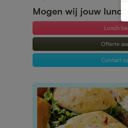
Mogen wij jouw lunch
Lunch be
Offerte a
Contact 