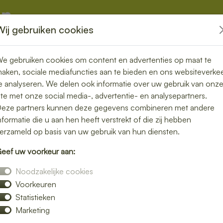
Wij gebruiken cookies
kketten
Overige
e gebruiken cookies om content en advertenties op maat te
aken, sociale mediafuncties aan te bieden en ons websiteverke
e analyseren. We delen ook informatie over uw gebruik van onz
ite met onze social media-, advertentie- en analysepartners.
ezorgde lunch
eze partners kunnen deze gegevens combineren met andere
nformatie die u aan hen heeft verstrekt of die zij hebben
l en smaakvol
erzameld op basis van uw gebruik van hun diensten.
eef uw voorkeur aan:
lijke lunch maakt je dag compleet. Laat je
Noodzakelijke cookies
breid assortiment verse broodjes, salades en
Voorkeuren
Statistieken
onbezorgd kunt genieten van een smakelijke
Marketing