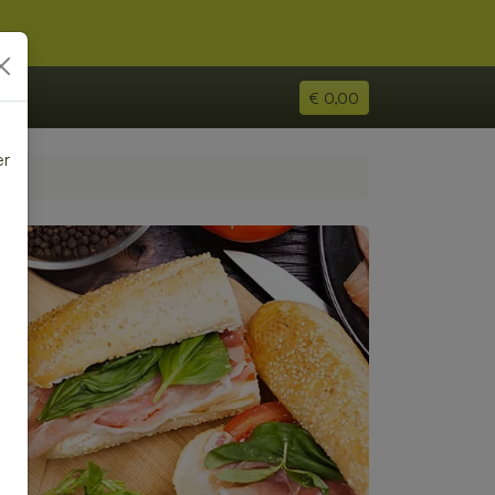
€ 0,00
er
e