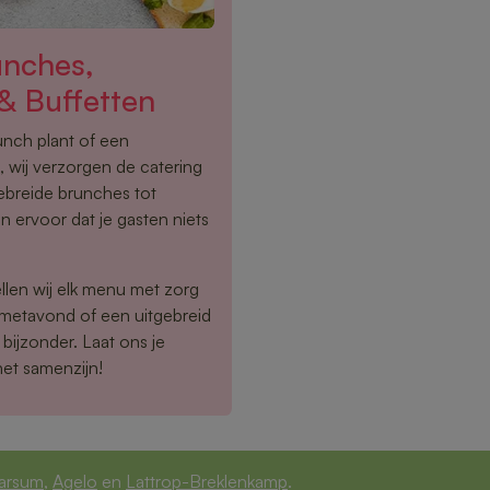
unches,
& Buffetten
lunch plant of een
 wij verzorgen de catering
gebreide brunches tot
n ervoor dat je gasten niets
llen wij elk menu met zorg
rmetavond of een uitgebreid
bijzonder. Laat ons je
het samenzijn!
arsum
,
Agelo
en
Lattrop-Breklenkamp
.