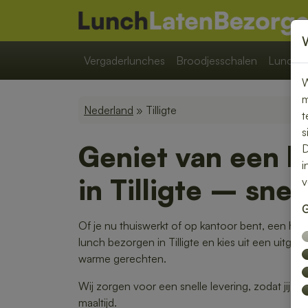
Vergaderlunches
Broodjesschalen
Lunchpa
W
m
Nederland
» Tilligte
t
s
Geniet van een b
D
i
in Tilligte – sne
v
G
Of je nu thuiswerkt of op kantoor bent, een heer
lunch bezorgen in Tilligte en kies uit een uitge
warme gerechten.
Wij zorgen voor een snelle levering, zodat jij 
maaltijd.