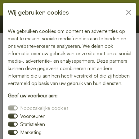
Wij gebruiken cookies
€ 0,00
Offerte
Bestellen
We gebruiken cookies om content en advertenties op
maat te maken, sociale mediafuncties aan te bieden en
ons websiteverkeer te analyseren. We delen ook
Nederland
» Tinte
informatie over uw gebruik van onze site met onze social
media-, advertentie- en analysepartners. Deze partners
Heerlijke lunch bezorgen in
kunnen deze gegevens combineren met andere
Tinte – snel, vers en
informatie die u aan hen heeft verstrekt of die zij hebben
verzameld op basis van uw gebruik van hun diensten.
gemakkelijk
Geef uw voorkeur aan:
Trakteer jezelf op een smaakvolle lunch zonder moeite. Laat
Noodzakelijke cookies
je lunch bezorgen in Tinte en kies uit een gevarieerd menu
van verse broodjes, gezonde salades en warme maaltijden.
Voorkeuren
Ideaal voor thuis of op kantoor.
Statistieken
Marketing
Onze gerechten worden met liefde bereid en snel geleverd,