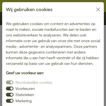
Wij gebruiken cookies
€ 0,00
Offerte
Bestellen
We gebruiken cookies om content en advertenties op
maat te maken, sociale mediafuncties aan te bieden en
ons websiteverkeer te analyseren. We delen ook
Nederland
» Tuil
informatie over uw gebruik van onze site met onze social
media-, advertentie- en analysepartners. Deze partners
Lunch bezorgen in Tuil – vers
kunnen deze gegevens combineren met andere
en snel bij jou thuis of op
informatie die u aan hen heeft verstrekt of die zij hebben
verzameld op basis van uw gebruik van hun diensten.
kantoor
Geef uw voorkeur aan:
Geen tijd om zelf een lunch te maken? Laat je lunch
Noodzakelijke cookies
bezorgen in Tuil en geniet van verse, smaakvolle gerechten.
Of je nu kiest voor een rijk belegd broodje, een frisse salade
Voorkeuren
of een warme maaltijd – wij bezorgen het bij jou op locatie.
Statistieken
Marketing
Plaats je bestelling online en geniet zonder zorgen van een