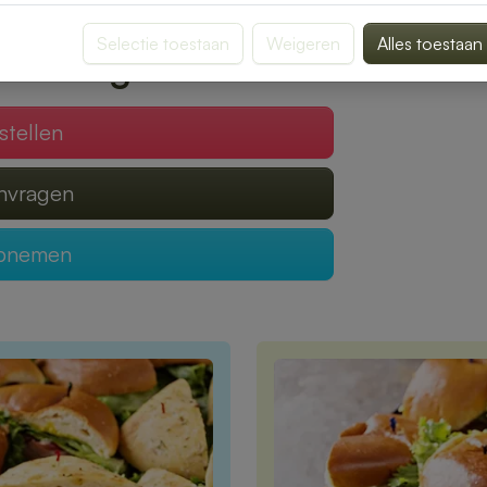
verrassen door smaak en kwaliteit.
Selectie toestaan
Weigeren
Alles toestaan
 verzorgen?
stellen
anvragen
opnemen