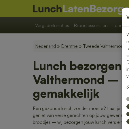
Vergaderlunches
Broodjesschalen
Lunchpa
W
m
Nederland
»
Drenthe
» Tweede Valthermond
t
s
Lunch bezorgen 
D
i
Valthermond – s
v
G
gemakkelijk
Een gezonde lunch zonder moeite? Laat je lu
geniet van verse gerechten op jouw gewenste loc
broodjes – wij bezorgen jouw lunch vers en op t