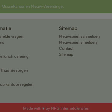
,
Musselkanaal
en
Nieuw-Weerdinge
.
matie
Sitemap
stelde vragen
Nieuwsbrief aanmelden
ns
Nieuwsbrief afmelden
Contact
Sitemap
ke lunch catering
Thuis Bezorgen
op kantoor regelen
Made with ♥ by
NRG Internetdiensten