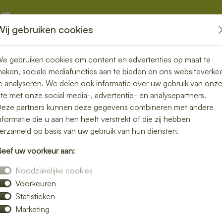
Wij gebruiken cookies
kketten
Overige
e gebruiken cookies om content en advertenties op maat te
aken, sociale mediafuncties aan te bieden en ons websiteverke
e analyseren. We delen ook informatie over uw gebruik van onz
ite met onze social media-, advertentie- en analysepartners.
in Tweede
eze partners kunnen deze gegevens combineren met andere
nformatie die u aan hen heeft verstrekt of die zij hebben
maakvol en
erzameld op basis van uw gebruik van hun diensten.
eef uw voorkeur aan:
Noodzakelijke cookies
Voorkeuren
nch bezorgen in Tweede Valthermond en
Statistieken
atie. Van kleurrijke salades tot knapperige
Marketing
ijd.