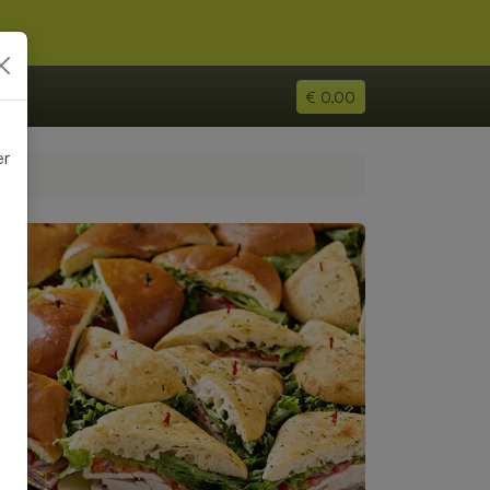
€ 0,00
er
e