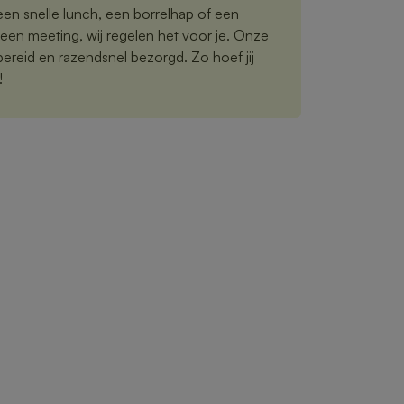
een snelle lunch, een borrelhap of een
een meeting, wij regelen het voor je. Onze
reid en razendsnel bezorgd. Zo hoef jij
!