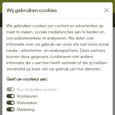
Wij gebruiken cookies
€ 0,00
Offerte
Bestellen
We gebruiken cookies om content en advertenties op
maat te maken, sociale mediafuncties aan te bieden en
ons websiteverkeer te analyseren. We delen ook
Nederland
» Ubbena
informatie over uw gebruik van onze site met onze social
media-, advertentie- en analysepartners. Deze partners
Lunch bezorgen in Ubbena –
kunnen deze gegevens combineren met andere
smaakvol en gemakkelijk
informatie die u aan hen heeft verstrekt of die zij hebben
verzameld op basis van uw gebruik van hun diensten.
Een gezonde lunch zonder moeite? Laat je lunch bezorgen
Geef uw voorkeur aan:
in Ubbena en geniet van verse gerechten op jouw gewenste
locatie. Van kleurrijke salades tot knapperige broodjes – wij
Noodzakelijke cookies
bezorgen jouw lunch vers en op tijd.
Voorkeuren
Statistieken
Plaats eenvoudig je bestelling online en laat je verrassen
Marketing
door smaak en kwaliteit.