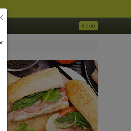
€ 0,00
er
e