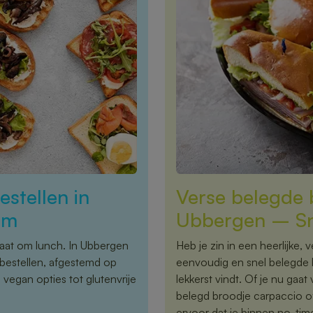
stellen in
Verse belegde b
am
Ubbergen – Sne
 gaat om lunch. In Ubbergen
Heb je zin in een heerlijke,
bestellen, afgestemd op
eenvoudig en snel belegde br
egan opties tot glutenvrije
lekkerst vindt. Of je nu gaat 
belegd broodje carpaccio o
ervoor dat je binnen no-tim