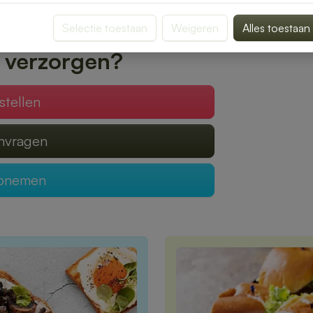
 geleverd, zodat jij optimaal kunt genieten
Selectie toestaan
Weigeren
Alles toestaan
 verzorgen?
stellen
anvragen
opnemen