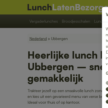
Vergaderlunches
Broodjesschalen
Lunchpa
W
m
Nederland
» Ubbergen
t
s
Heerlijke lunch b
D
i
Ubbergen – snel,
v
G
gemakkelijk
Trakteer jezelf op een smaakvolle lunch zonder
en kies uit een gevarieerd menu van verse broo
Ideaal voor thuis of op kantoor.