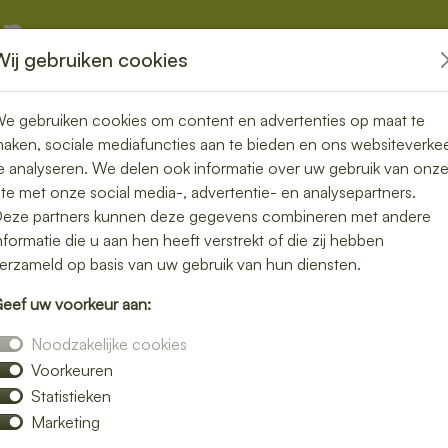
Wij gebruiken cookies
kketten
Overige
e gebruiken cookies om content en advertenties op maat te
aken, sociale mediafuncties aan te bieden en ons websiteverke
e analyseren. We delen ook informatie over uw gebruik van onz
ite met onze social media-, advertentie- en analysepartners.
ezorgen in
eze partners kunnen deze gegevens combineren met andere
nformatie die u aan hen heeft verstrekt of die zij hebben
 vers en
erzameld op basis van uw gebruik van hun diensten.
eef uw voorkeur aan:
Noodzakelijke cookies
Voorkeuren
 moeite. Laat je lunch bezorgen in Ubbergen
Statistieken
djes, gezonde salades en warme maaltijden.
Marketing