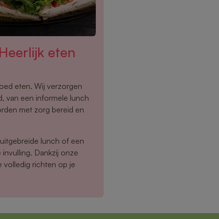
Heerlijk eten
oed eten. Wij verzorgen
d, van een informele lunch
orden met zorg bereid en
 uitgebreide lunch of een
invulling. Dankzij onze
e volledig richten op je