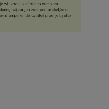
je wilt voor jezelf of een compleet
ering, wij zorgen voor een smakelijke en
n is simpel en de kwaliteit proef je bij elke