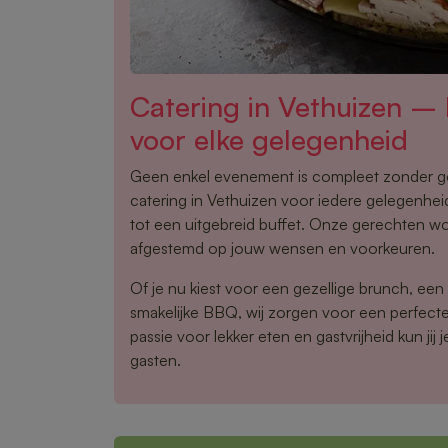
Catering in Vethuizen – 
voor elke gelegenheid
Geen enkel evenement is compleet zonder g
catering in Vethuizen voor iedere gelegenhei
tot een uitgebreid buffet. Onze gerechten w
afgestemd op jouw wensen en voorkeuren.
Of je nu kiest voor een gezellige brunch, een
smakelijke BBQ, wij zorgen voor een perfecte 
passie voor lekker eten en gastvrijheid kun jij j
gasten.