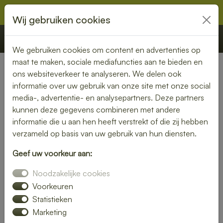
Wij gebruiken cookies
€ 0,00
Offerte
Bestellen
We gebruiken cookies om content en advertenties op
maat te maken, sociale mediafuncties aan te bieden en
ons websiteverkeer te analyseren. We delen ook
Nederland
»
Drenthe
» Vledder
informatie over uw gebruik van onze site met onze social
media-, advertentie- en analysepartners. Deze partners
Lunch laten bezorgen in
kunnen deze gegevens combineren met andere
Vledder – gemak en kwaliteit
informatie die u aan hen heeft verstrekt of die zij hebben
verzameld op basis van uw gebruik van hun diensten.
aan je deur
Geef uw voorkeur aan:
Heb je trek in een heerlijke lunch, maar wil je liever niet zelf
Noodzakelijke cookies
de keuken in? Laat je lunch bezorgen in Vledder en geniet
van een smaakvolle maaltijd zonder moeite. Of je nu kiest
Voorkeuren
voor een vers belegd broodje, een gezonde salade of een
Statistieken
warme maaltijd – wij brengen jouw lunch vers en op tijd bij
Marketing
je thuis of op kantoor.