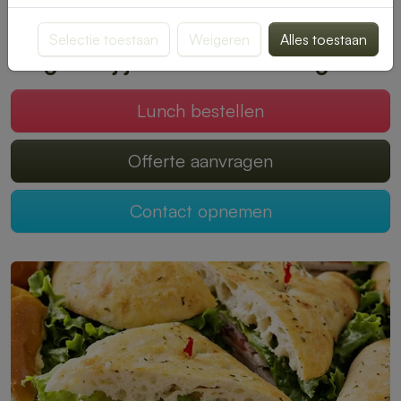
smaak past. Bestellen is snel en eenvoudig, zodat jij kunt
genieten van een onbezorgde middagpauze.
Selectie toestaan
Weigeren
Alles toestaan
Mogen wij jouw lunch verzorgen?
Lunch bestellen
Offerte aanvragen
Contact opnemen