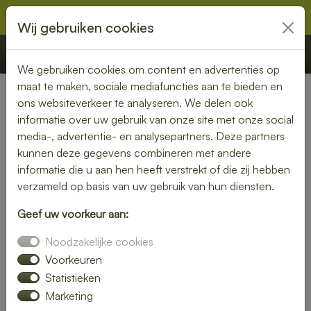
Wij gebruiken cookies
€ 0,00
Offerte
Bestellen
We gebruiken cookies om content en advertenties op
maat te maken, sociale mediafuncties aan te bieden en
ons websiteverkeer te analyseren. We delen ook
Nederland
» Vlierden
informatie over uw gebruik van onze site met onze social
media-, advertentie- en analysepartners. Deze partners
Smaakvolle lunch bezorgen in
kunnen deze gegevens combineren met andere
Vlierden
informatie die u aan hen heeft verstrekt of die zij hebben
verzameld op basis van uw gebruik van hun diensten.
Even geen zin om zelf iets klaar te maken? Kies voor een
Geef uw voorkeur aan:
lunch bezorgservice in Vlierden en geniet van heerlijke
gerechten die met liefde zijn bereid. Van knapperige
Noodzakelijke cookies
broodjes tot voedzame salades – wij bezorgen het
Voorkeuren
rechtstreeks bij jou thuis of op kantoor.
Statistieken
Marketing
Met een gevarieerd menu is er altijd een lunch die bij jouw