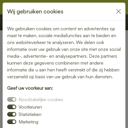
Wij gebruiken cookies
€ 0,00
Offerte
Bestellen
We gebruiken cookies om content en advertenties op
maat te maken, sociale mediafuncties aan te bieden en
ons websiteverkeer te analyseren. We delen ook
Nederland
» Voorburg
informatie over uw gebruik van onze site met onze social
media-, advertentie- en analysepartners. Deze partners
Lunch laten bezorgen in
kunnen deze gegevens combineren met andere
Voorburg – gemak en
informatie die u aan hen heeft verstrekt of die zij hebben
verzameld op basis van uw gebruik van hun diensten.
kwaliteit aan je deur
Geef uw voorkeur aan:
Heb je trek in een heerlijke lunch, maar wil je liever niet zelf
Noodzakelijke cookies
de keuken in? Laat je lunch bezorgen in Voorburg en geniet
van een smaakvolle maaltijd zonder moeite. Of je nu kiest
Voorkeuren
voor een vers belegd broodje, een gezonde salade of een
Statistieken
warme maaltijd – wij brengen jouw lunch vers en op tijd bij
Marketing
je thuis of op kantoor.