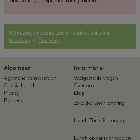
alles, zodat jij ontspannen kunt genieten.
Wij bezorgen ook in:
Leidschendam
,
Babyloni
,
Nootdorp
en
Den Haag
.
Algemeen
Informatie
Algemene voorwaarden
Veelgestelde vragen
Cookie beleid
Over ons
Privacy
Blog
Partners
Zakelijke lunch catering
Lunch Thuis Bezorgen
Lunch op kantoor regelen