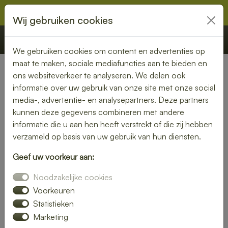
Wij gebruiken cookies
€ 0,00
Offerte
Bestellen
We gebruiken cookies om content en advertenties op
maat te maken, sociale mediafuncties aan te bieden en
ons websiteverkeer te analyseren. We delen ook
Nederland
» Vragender
informatie over uw gebruik van onze site met onze social
media-, advertentie- en analysepartners. Deze partners
Lunch bezorgen in Vragender
kunnen deze gegevens combineren met andere
– vers en snel bij jou thuis of
informatie die u aan hen heeft verstrekt of die zij hebben
verzameld op basis van uw gebruik van hun diensten.
op kantoor
Geef uw voorkeur aan:
Geen tijd om zelf een lunch te maken? Laat je lunch
Noodzakelijke cookies
bezorgen in Vragender en geniet van verse, smaakvolle
gerechten. Of je nu kiest voor een rijk belegd broodje, een
Voorkeuren
frisse salade of een warme maaltijd – wij bezorgen het bij
Statistieken
jou op locatie.
Marketing