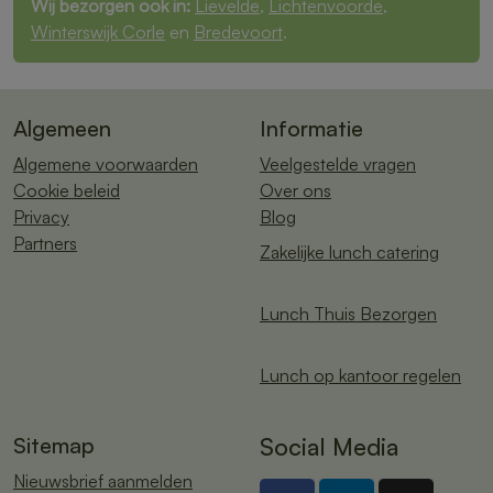
Wij bezorgen ook in:
Lievelde
,
Lichtenvoorde
,
Winterswijk Corle
en
Bredevoort
.
Algemeen
Informatie
Algemene voorwaarden
Veelgestelde vragen
Cookie beleid
Over ons
Privacy
Blog
Partners
Zakelijke lunch catering
Lunch Thuis Bezorgen
Lunch op kantoor regelen
Sitemap
Social Media
Nieuwsbrief aanmelden