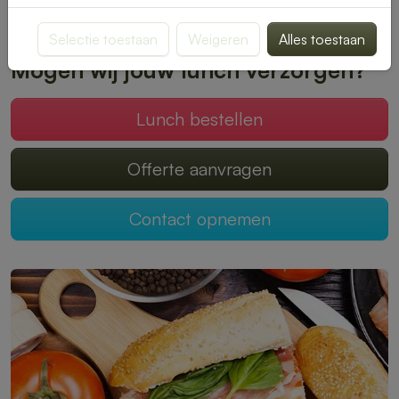
Plaats je bestelling online en geniet zonder zorgen van een
heerlijke lunch.
Selectie toestaan
Weigeren
Alles toestaan
Mogen wij jouw lunch verzorgen?
Lunch bestellen
Offerte aanvragen
Contact opnemen