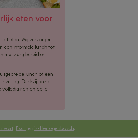
lijk eten voor
oed eten. Wij verzorgen
an een informele lunch tot
en met zorg bereid en
 uitgebreide lunch of een
invulling. Dankzij onze
e volledig richten op je
mvoirt
,
Esch
en
's-Hertogenbosch
.