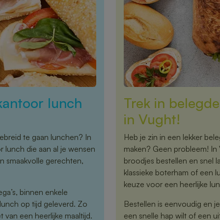
kantoor lunch
Trek in belegde
in Vught!
ebreid te gaan lunchen? In
Heb je zin in een lekker bele
r lunch die aan al je wensen
maken? Geen probleem! In Vu
en smaakvolle gerechten,
broodjes bestellen en snel l
klassieke boterham of een l
keuze voor een heerlijke lu
ega’s, binnen enkele
 lunch op tijd geleverd. Zo
Bestellen is eenvoudig en je
 van een heerlijke maaltijd.
een snelle hap wilt of een 