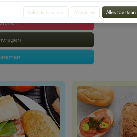
 verzorgen?
Selectie toestaan
Weigeren
Alles toestaan
stellen
anvragen
opnemen