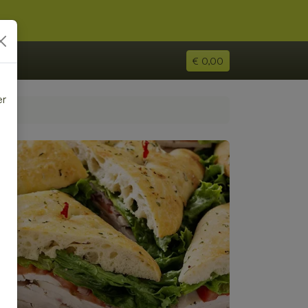
€ 0,00
er
e