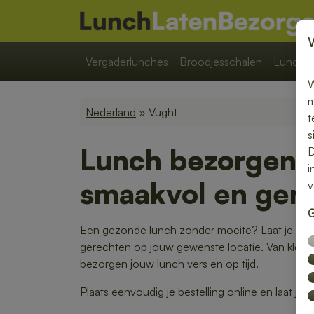
Vergaderlunches
Broodjesschalen
Lunchpa
W
m
Nederland
» Vught
t
s
Lunch bezorgen 
D
i
smaakvol en gem
v
G
Een gezonde lunch zonder moeite? Laat je lunc
gerechten op jouw gewenste locatie. Van kleurri
bezorgen jouw lunch vers en op tijd.
Plaats eenvoudig je bestelling online en laat je 