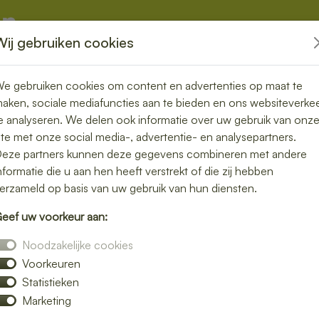
Wij gebruiken cookies
kketten
Overige
e gebruiken cookies om content en advertenties op maat te
aken, sociale mediafuncties aan te bieden en ons websiteverke
e analyseren. We delen ook informatie over uw gebruik van onz
ite met onze social media-, advertentie- en analysepartners.
in Vught –
eze partners kunnen deze gegevens combineren met andere
nformatie die u aan hen heeft verstrekt of die zij hebben
akkelijk
erzameld op basis van uw gebruik van hun diensten.
eef uw voorkeur aan:
h bezorgen in Vught en geniet van verse
Noodzakelijke cookies
jke salades tot knapperige broodjes – wij
Voorkeuren
Statistieken
verrassen door smaak en kwaliteit.
Marketing