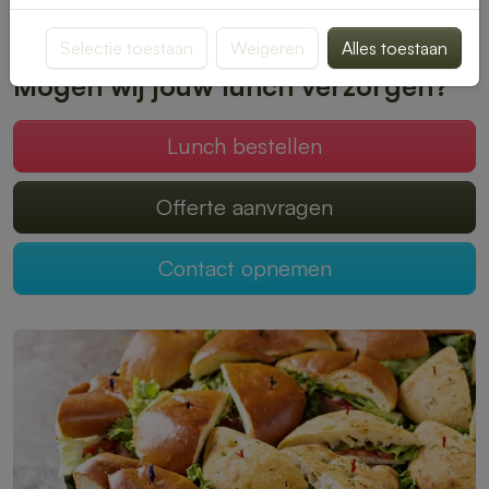
Plaats je bestelling online en geniet zonder zorgen van een
heerlijke lunch.
Selectie toestaan
Weigeren
Alles toestaan
Mogen wij jouw lunch verzorgen?
Lunch bestellen
Offerte aanvragen
Contact opnemen