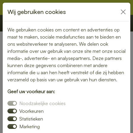
Wij gebruiken cookies
€ 0,00
Offerte
Bestellen
We gebruiken cookies om content en advertenties op
maat te maken, sociale mediafuncties aan te bieden en
ons websiteverkeer te analyseren. We delen ook
Nederland
» Vuren
informatie over uw gebruik van onze site met onze social
media-, advertentie- en analysepartners. Deze partners
Lunch bezorgen in Vuren –
kunnen deze gegevens combineren met andere
vers en snel bij jou thuis of op
informatie die u aan hen heeft verstrekt of die zij hebben
verzameld op basis van uw gebruik van hun diensten.
kantoor
Geef uw voorkeur aan:
Geen tijd om zelf een lunch te maken? Laat je lunch
Noodzakelijke cookies
bezorgen in Vuren en geniet van verse, smaakvolle
gerechten. Of je nu kiest voor een rijk belegd broodje, een
Voorkeuren
frisse salade of een warme maaltijd – wij bezorgen het bij
Statistieken
jou op locatie.
Marketing