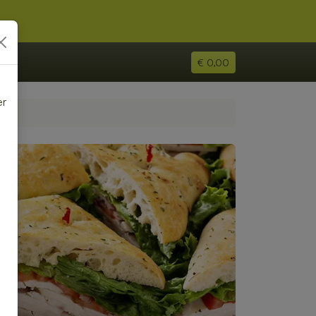
€ 0,00
er
e