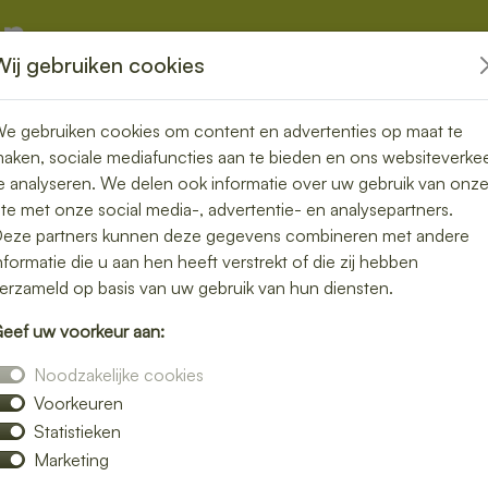
Wij gebruiken cookies
kketten
Overige
e gebruiken cookies om content en advertenties op maat te
aken, sociale mediafuncties aan te bieden en ons websiteverke
e analyseren. We delen ook informatie over uw gebruik van onz
ite met onze social media-, advertentie- en analysepartners.
rgen in
eze partners kunnen deze gegevens combineren met andere
nformatie die u aan hen heeft verstrekt of die zij hebben
emak en
erzameld op basis van uw gebruik van hun diensten.
eef uw voorkeur aan:
deur
Noodzakelijke cookies
Voorkeuren
ver niet zelf de keuken in? Laat je lunch
Statistieken
volle maaltijd zonder moeite. Of je nu
Marketing
e salade of een warme maaltijd – wij