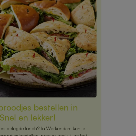
roodjes bestellen in
nel en lekker!
, vers belegde lunch? In Werkendam kun je
oodjes bestellen, precies zoals jij ze het