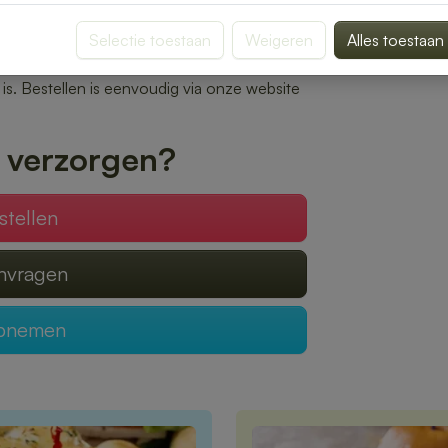
f op kantoor.
Selectie toestaan
Weigeren
Alles toestaan
n bereiden wij elke bestelling met zorg. Of
oon of een uitgebreide lunch voor een
l is. Bestellen is eenvoudig via onze website
 verzorgen?
stellen
anvragen
opnemen