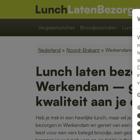
Vergaderlunches
Broodjesschalen
Lunchpa
W
m
Nederland
»
Noord-Brabant
» Werkendam
t
s
Lunch laten bezo
D
i
Werkendam – g
v
G
kwaliteit aan je 
Heb je trek in een heerlijke lunch, maar wil je lie
bezorgen in Werkendam en geniet van een smaak
kiest voor een vers belegd broodje, een gezond