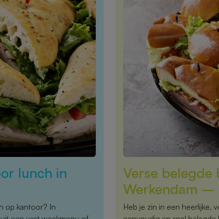
or lunch in
Verse belegde b
Werkendam – S
ch op kantoor? In
Heb je zin in een heerlijke
 uit een vast weekmenu of
eenvoudig en snel belegde br