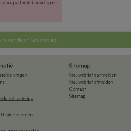
ënten, perfecte bereiding en
Nieuwendijk
en
Giessenburg
.
matie
Sitemap
stelde vragen
Nieuwsbrief aanmelden
ns
Nieuwsbrief afmelden
Contact
Sitemap
ke lunch catering
Thuis Bezorgen
op kantoor regelen