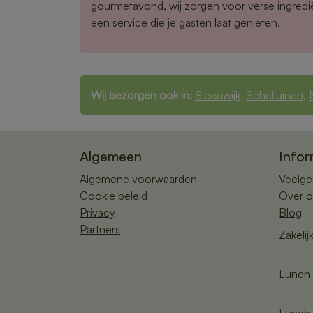
gourmetavond, wij zorgen voor verse ingredi
een service die je gasten laat genieten.
Wij bezorgen ook in:
Sleeuwijk
,
Schelluinen
,
Algemeen
Infor
Algemene voorwaarden
Veelge
Cookie beleid
Over o
Privacy
Blog
Partners
Zakelij
Lunch 
Lunch 