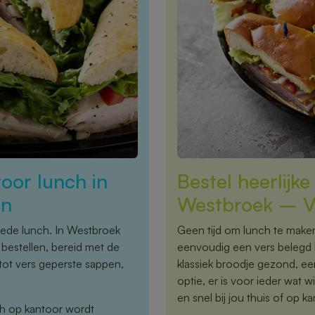
oor lunch in
Bestel heerlijk
en
Westbroek – Ve
goede lunch. In Westbroek
Geen tijd om lunch te maken,
bestellen, bereid met de
eenvoudig een vers belegd 
tot vers geperste sappen,
klassiek broodje gezond, een
optie, er is voor ieder wat w
en snel bij jou thuis of op k
nch op kantoor wordt