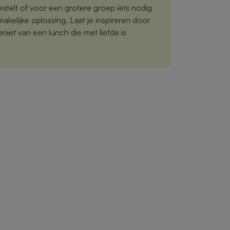
estelt of voor een grotere groep iets nodig
akelijke oplossing. Laat je inspireren door
iet van een lunch die met liefde is