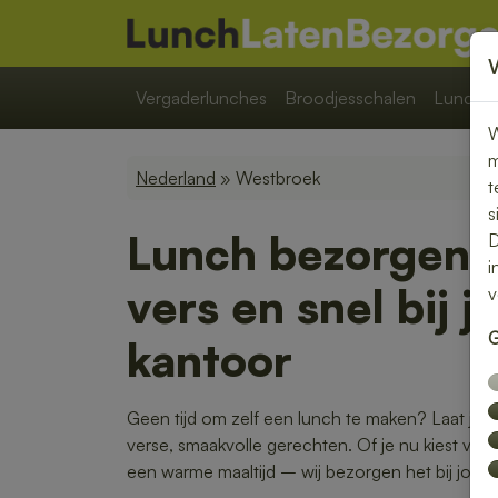
Vergaderlunches
Broodjesschalen
Lunchpa
W
m
Nederland
» Westbroek
t
s
Lunch bezorgen 
D
i
vers en snel bij j
v
G
kantoor
Geen tijd om zelf een lunch te maken? Laat je 
verse, smaakvolle gerechten. Of je nu kiest voor
een warme maaltijd – wij bezorgen het bij jou o