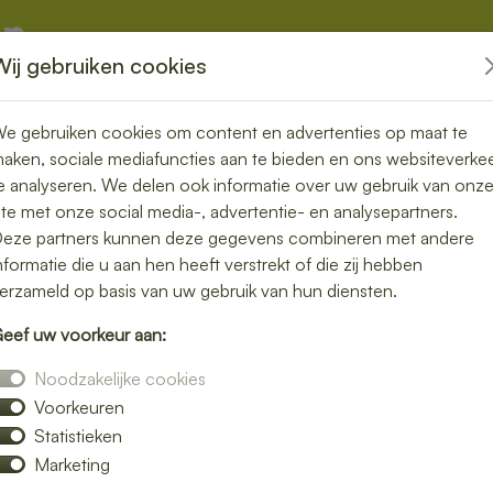
Wij gebruiken cookies
kketten
Overige
e gebruiken cookies om content en advertenties op maat te
aken, sociale mediafuncties aan te bieden en ons websiteverke
e analyseren. We delen ook informatie over uw gebruik van onz
ite met onze social media-, advertentie- en analysepartners.
in Westbroek –
eze partners kunnen deze gegevens combineren met andere
nformatie die u aan hen heeft verstrekt of die zij hebben
ou thuis of op
erzameld op basis van uw gebruik van hun diensten.
eef uw voorkeur aan:
Noodzakelijke cookies
Voorkeuren
lunch bezorgen in Westbroek en geniet van
Statistieken
 een rijk belegd broodje, een frisse salade of
Marketing
p locatie.