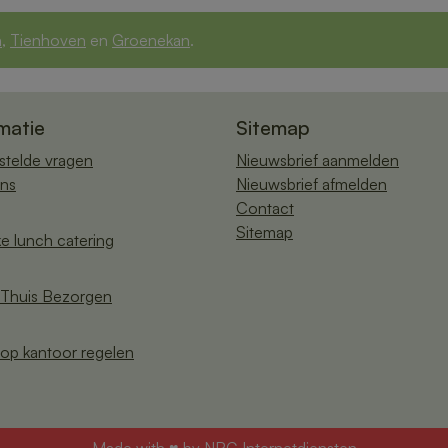
n
,
Tienhoven
en
Groenekan
.
matie
Sitemap
stelde vragen
Nieuwsbrief aanmelden
ns
Nieuwsbrief afmelden
Contact
Sitemap
ke lunch catering
Thuis Bezorgen
op kantoor regelen
Made with ♥ by
NRG Internetdiensten