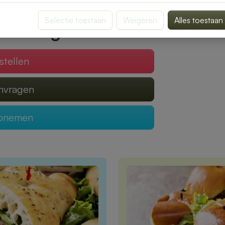
gen van een heerlijke lunch.
Selectie toestaan
Weigeren
Alles toestaan
 verzorgen?
stellen
anvragen
opnemen