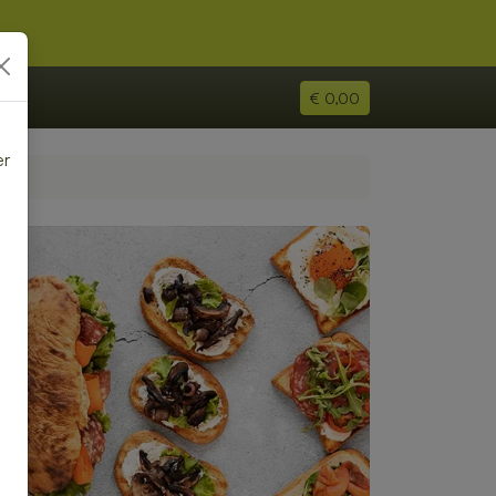
€ 0,00
er
e