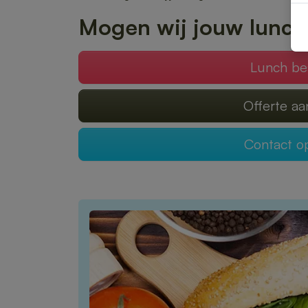
Mogen wij jouw lunch
Lunch be
Offerte a
Contact 