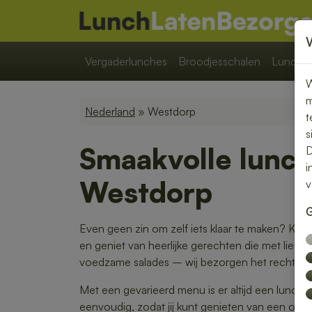
Vergaderlunches
Broodjesschalen
Lunchpa
W
m
Nederland
» Westdorp
t
s
Smaakvolle lunch
D
i
Westdorp
v
G
Even geen zin om zelf iets klaar te maken? Kie
en geniet van heerlijke gerechten die met liefde
voedzame salades – wij bezorgen het rechtstreek
Met een gevarieerd menu is er altijd een lunch di
eenvoudig, zodat jij kunt genieten van een on