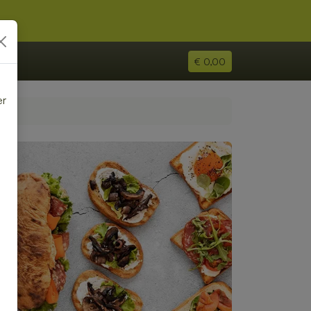
€ 0,00
er
e