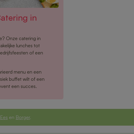
tering in
oe? Onze catering in
kelijke lunches tot
edrijfsfeesten of een
arieerd menu en een
siek buffet wilt of een
event een succes.
Ees
en
Borger
.