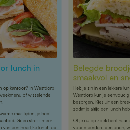
or lunch in
Belegde broodj
smaakvol en sn
ch op kantoor? In Westdorp
Heb je zin in een lekkere lu
st weekmenu of wisselende
Westdorp kun je eenvoudig 
n.
bezorgen. Kies uit een bre
zodat je altijd een lunch hebt
warme maaltijden, je hebt
 aanbod. Geen stress meer
Of je nu op zoek bent naar 
 van een heerlijke lunch op
voor meerdere personen, wij