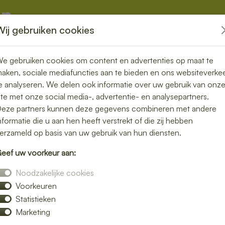
Wij gebruiken cookies
kketten
Overige
e gebruiken cookies om content en advertenties op maat te
aken, sociale mediafuncties aan te bieden en ons websiteverke
e analyseren. We delen ook informatie over uw gebruik van onz
ite met onze social media-, advertentie- en analysepartners.
 bezorgen in
eze partners kunnen deze gegevens combineren met andere
nformatie die u aan hen heeft verstrekt of die zij hebben
erzameld op basis van uw gebruik van hun diensten.
eef uw voorkeur aan:
s voor een lunch bezorgservice in Westdorp
Noodzakelijke cookies
 zijn bereid. Van knapperige broodjes tot
Voorkeuren
s bij jou thuis of op kantoor.
Statistieken
e bij jouw smaak past. Bestellen is snel en
Marketing
bezorgde middagpauze.