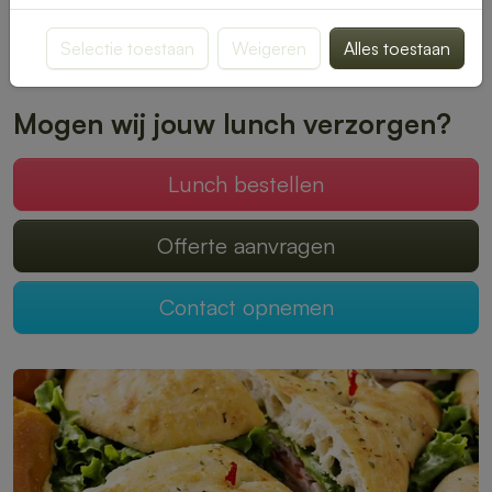
jou op locatie.
Selectie toestaan
Weigeren
Alles toestaan
Plaats je bestelling online en geniet zonder zorgen van een
heerlijke lunch.
Mogen wij jouw lunch verzorgen?
Lunch bestellen
Offerte aanvragen
Contact opnemen