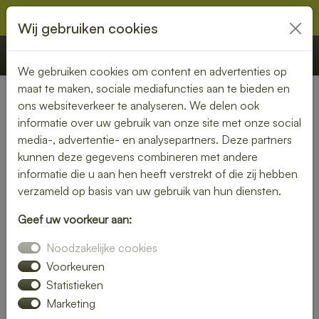
Wij gebruiken cookies
€ 0,00
Offerte
Bestellen
We gebruiken cookies om content en advertenties op
maat te maken, sociale mediafuncties aan te bieden en
ons websiteverkeer te analyseren. We delen ook
Nederland
» Wierum
informatie over uw gebruik van onze site met onze social
media-, advertentie- en analysepartners. Deze partners
Geniet van een bezorgde
kunnen deze gegevens combineren met andere
lunch in Wierum – snel en
informatie die u aan hen heeft verstrekt of die zij hebben
verzameld op basis van uw gebruik van hun diensten.
smaakvol
Geef uw voorkeur aan:
Of je nu thuiswerkt of op kantoor bent, een heerlijke lunch
Noodzakelijke cookies
maakt je dag compleet. Laat je lunch bezorgen in Wierum en
kies uit een uitgebreid assortiment verse broodjes, salades
Voorkeuren
en warme gerechten.
Statistieken
Marketing
Wij zorgen voor een snelle levering, zodat jij onbezorgd kunt