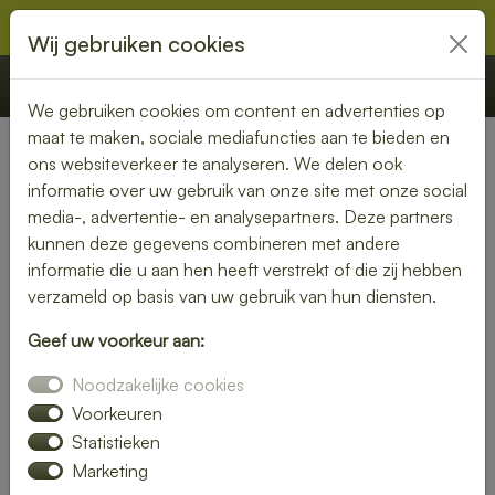
Wij gebruiken cookies
€ 0,00
Offerte
Bestellen
We gebruiken cookies om content en advertenties op
maat te maken, sociale mediafuncties aan te bieden en
ons websiteverkeer te analyseren. We delen ook
Nederland
»
Noord-Holland
» Wognum
informatie over uw gebruik van onze site met onze social
media-, advertentie- en analysepartners. Deze partners
Heerlijke lunch bezorgen in
kunnen deze gegevens combineren met andere
Wognum – snel, vers en
informatie die u aan hen heeft verstrekt of die zij hebben
verzameld op basis van uw gebruik van hun diensten.
gemakkelijk
Geef uw voorkeur aan:
Trakteer jezelf op een smaakvolle lunch zonder moeite. Laat
Noodzakelijke cookies
je lunch bezorgen in Wognum en kies uit een gevarieerd
menu van verse broodjes, gezonde salades en warme
Voorkeuren
maaltijden. Ideaal voor thuis of op kantoor.
Statistieken
Marketing
Onze gerechten worden met liefde bereid en snel geleverd,