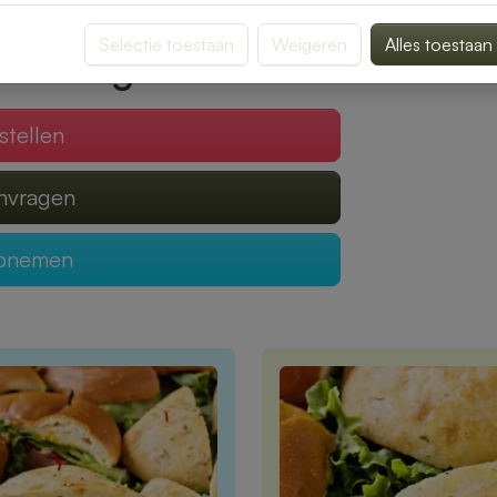
Selectie toestaan
Weigeren
Alles toestaan
 verzorgen?
stellen
anvragen
opnemen