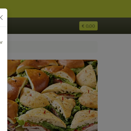
€ 0,00
er
e