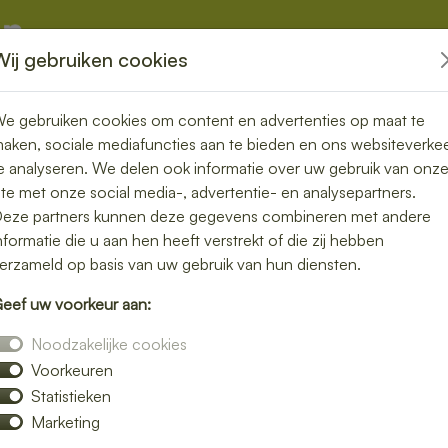
Wij gebruiken cookies
kketten
Overige
e gebruiken cookies om content en advertenties op maat te
aken, sociale mediafuncties aan te bieden en ons websiteverke
e analyseren. We delen ook informatie over uw gebruik van onz
ite met onze social media-, advertentie- en analysepartners.
n bezorgen in
eze partners kunnen deze gegevens combineren met andere
nformatie die u aan hen heeft verstrekt of die zij hebben
onder zorgen
erzameld op basis van uw gebruik van hun diensten.
eef uw voorkeur aan:
lunch bezorgservice in Wouw. Van
Noodzakelijke cookies
ij bezorgen jouw favoriete lunchgerechten
Voorkeuren
thuis, op kantoor of tijdens een vergadering.
Statistieken
met zorg verpakt, zodat jij kunt genieten
Marketing
bestelling eenvoudig online en laat je