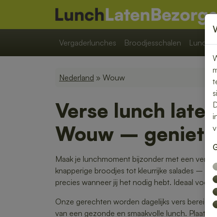
Vergaderlunches
Broodjesschalen
Lunchpa
W
m
Nederland
» Wouw
t
s
Verse lunch late
D
i
Wouw – geniet z
v
G
Maak je lunchmoment bijzonder met een verse 
knapperige broodjes tot kleurrijke salades – w
precies wanneer jij het nodig hebt. Ideaal voor 
Onze gerechten worden dagelijks vers bereid en 
van een gezonde en smaakvolle lunch. Plaats je 