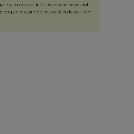
 zorgen ervoor dat alles vers en smaakvol
g nog en ervaar hoe makkelijk en lekker een