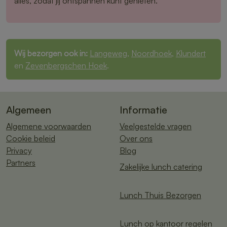
alles, zodat jij ontspannen kunt genieten.
Wij bezorgen ook in:
Langeweg
,
Noordhoek
,
Klundert
en
Zevenbergschen Hoek
.
Algemeen
Informatie
Algemene voorwaarden
Veelgestelde vragen
Cookie beleid
Over ons
Privacy
Blog
Partners
Zakelijke lunch catering
Lunch Thuis Bezorgen
Lunch op kantoor regelen