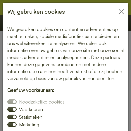
Wij gebruiken cookies
€ 0,00
Offerte
Bestellen
We gebruiken cookies om content en advertenties op
maat te maken, sociale mediafuncties aan te bieden en
ons websiteverkeer te analyseren. We delen ook
Nederland
»
Noord-Brabant
» Zevenbergen
informatie over uw gebruik van onze site met onze social
media-, advertentie- en analysepartners. Deze partners
Verse lunch laten bezorgen in
kunnen deze gegevens combineren met andere
Zevenbergen – geniet zonder
informatie die u aan hen heeft verstrekt of die zij hebben
verzameld op basis van uw gebruik van hun diensten.
zorgen
Geef uw voorkeur aan:
Maak je lunchmoment bijzonder met een verse lunch
Noodzakelijke cookies
bezorgservice in Zevenbergen. Van knapperige broodjes tot
kleurrijke salades – wij bezorgen jouw favoriete
Voorkeuren
lunchgerechten precies wanneer jij het nodig hebt. Ideaal
Statistieken
voor thuis, op kantoor of tijdens een vergadering.
Marketing