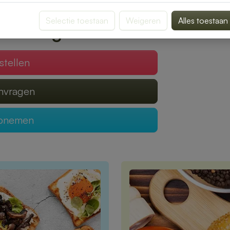
verrassen door smaak en kwaliteit.
Selectie toestaan
Weigeren
Alles toestaan
 verzorgen?
stellen
anvragen
opnemen