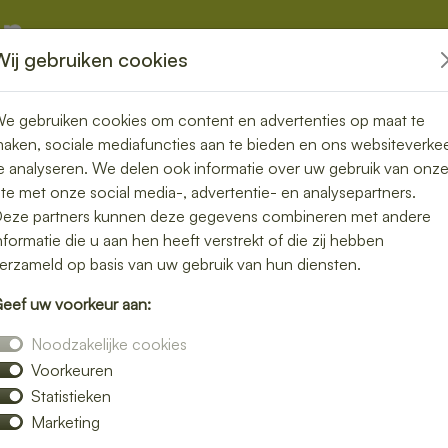
Wij gebruiken cookies
kketten
Overige
e gebruiken cookies om content en advertenties op maat te
aken, sociale mediafuncties aan te bieden en ons websiteverke
e analyseren. We delen ook informatie over uw gebruik van onz
ite met onze social media-, advertentie- en analysepartners.
rgen in
eze partners kunnen deze gegevens combineren met andere
nformatie die u aan hen heeft verstrekt of die zij hebben
nd, vers en
erzameld op basis van uw gebruik van hun diensten.
eef uw voorkeur aan:
Noodzakelijke cookies
Voorkeuren
ch bezorgen in Zieuwent en geniet van
Statistieken
leurrijke salades tot knapperige broodjes
Marketing