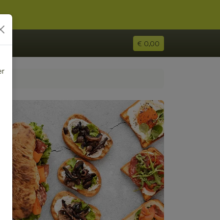
€ 0,00
er
e