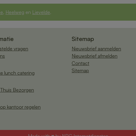
de
,
Heelweg
en
Lievelde
.
matie
Sitemap
stelde vragen
Nieuwsbrief aanmelden
ns
Nieuwsbrief afmelden
Contact
Sitemap
ke lunch catering
Thuis Bezorgen
op kantoor regelen
Made with ♥ by
NRG Internetdiensten