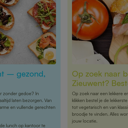
nt – gezond,
Op zoek naar b
Zieuwent? Best
or zonder gedoe? In
Op zoek naar een lekkere en
ltijd laten bezorgen. Van
klikken bestel je de lekkers
warme en vullende gerechten
tot vegetarisch en van klassi
broodje te vinden. Alles wor
jouw locatie.
 de lunch op kantoor te