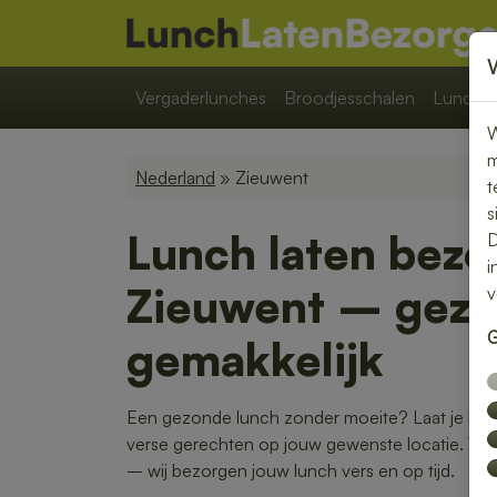
Vergaderlunches
Broodjesschalen
Lunchpa
W
m
Nederland
» Zieuwent
t
s
Lunch laten bezo
D
i
Zieuwent – gezo
v
G
gemakkelijk
Een gezonde lunch zonder moeite? Laat je lun
verse gerechten op jouw gewenste locatie. Van k
– wij bezorgen jouw lunch vers en op tijd.