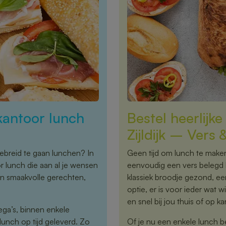
kantoor lunch
Bestel heerlijk
Zijldijk – Vers
ebreid te gaan lunchen? In
Geen tijd om lunch te maken,
or lunch die aan al je wensen
eenvoudig een vers belegd br
en smaakvolle gerechten,
klassiek broodje gezond, een
optie, er is voor ieder wat w
en snel bij jou thuis of op k
ega’s, binnen enkele
 lunch op tijd geleverd. Zo
Of je nu een enkele lunch b