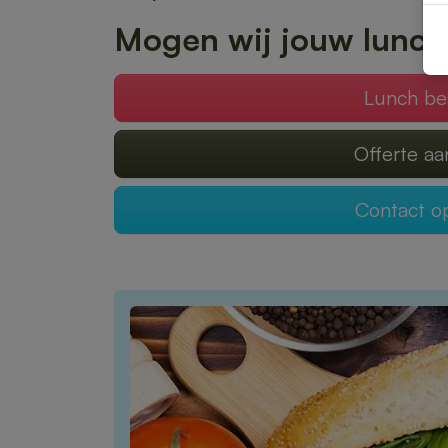
Mogen wij jouw lunch
Lunch be
Offerte a
Contact 