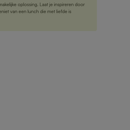
akelijke oplossing. Laat je inspireren door
iet van een lunch die met liefde is