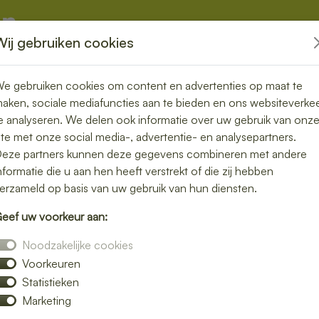
Wij gebruiken cookies
kketten
Overige
e gebruiken cookies om content en advertenties op maat te
aken, sociale mediafuncties aan te bieden en ons websiteverke
e analyseren. We delen ook informatie over uw gebruik van onz
ite met onze social media-, advertentie- en analysepartners.
ezorgde lunch
eze partners kunnen deze gegevens combineren met andere
nformatie die u aan hen heeft verstrekt of die zij hebben
l en smaakvol
erzameld op basis van uw gebruik van hun diensten.
eef uw voorkeur aan:
lijke lunch maakt je dag compleet. Laat je
Noodzakelijke cookies
reid assortiment verse broodjes, salades en
Voorkeuren
Statistieken
onbezorgd kunt genieten van een smakelijke
Marketing