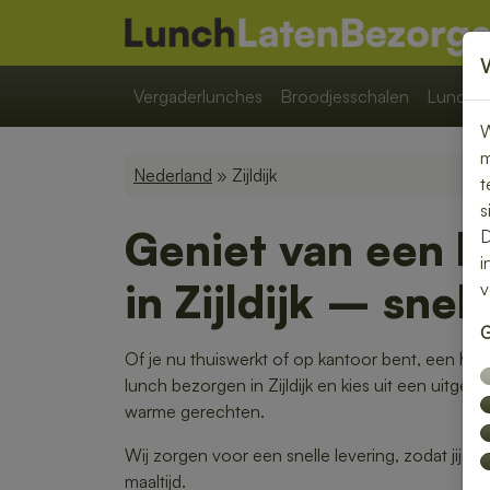
Vergaderlunches
Broodjesschalen
Lunchpa
W
m
Nederland
» Zijldijk
t
s
Geniet van een b
D
i
in Zijldijk – sne
v
G
Of je nu thuiswerkt of op kantoor bent, een heer
lunch bezorgen in Zijldijk en kies uit een uitgeb
warme gerechten.
Wij zorgen voor een snelle levering, zodat jij 
maaltijd.