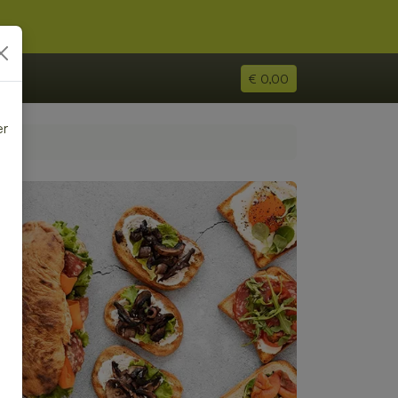
€ 0,00
er
e