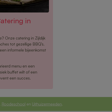
tering in
? Onze catering in Zijldijk
nches tot gezellige BBQ’s.
f een informele bijeenkomst
arieerd menu en een
siek buffet wilt of een
event een succes.
,
Roodeschool
en
Uithuizermeeden
.