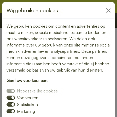
Wij gebruiken cookies
€ 0,00
Offerte
Bestellen
We gebruiken cookies om content en advertenties op
maat te maken, sociale mediafuncties aan te bieden en
ons websiteverkeer te analyseren. We delen ook
Nederland
» Zuiddorpe
informatie over uw gebruik van onze site met onze social
media-, advertentie- en analysepartners. Deze partners
Lunch bezorgen in Zuiddorpe
kunnen deze gegevens combineren met andere
– vers, snel en zorgeloos
informatie die u aan hen heeft verstrekt of die zij hebben
verzameld op basis van uw gebruik van hun diensten.
genieten
Geef uw voorkeur aan:
Een goede lunch maakt je dag compleet. Laat je lunch
Noodzakelijke cookies
bezorgen in Zuiddorpe en geniet van verse, smakelijke
gerechten zonder gedoe. Van luxe broodjes tot gezonde
Voorkeuren
bowls – wij bezorgen jouw favoriete lunch waar jij maar wilt.
Statistieken
Marketing
Bestel eenvoudig online en wij zorgen voor een snelle