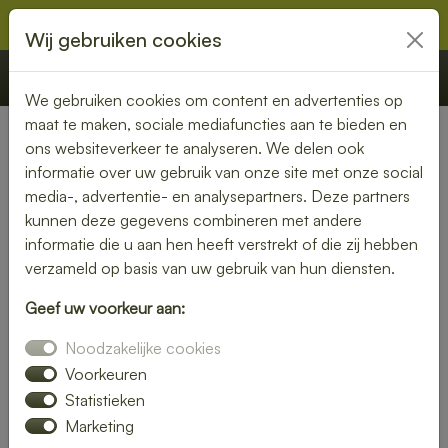
Wij gebruiken cookies
€ 0,00
Offerte
Bestellen
We gebruiken cookies om content en advertenties op
maat te maken, sociale mediafuncties aan te bieden en
ons websiteverkeer te analyseren. We delen ook
Nederland
» Zuidvelde
informatie over uw gebruik van onze site met onze social
media-, advertentie- en analysepartners. Deze partners
Verse lunch laten bezorgen in
kunnen deze gegevens combineren met andere
Zuidvelde – geniet zonder
informatie die u aan hen heeft verstrekt of die zij hebben
verzameld op basis van uw gebruik van hun diensten.
zorgen
Geef uw voorkeur aan:
Maak je lunchmoment bijzonder met een verse lunch
Noodzakelijke cookies
bezorgservice in Zuidvelde. Van knapperige broodjes tot
kleurrijke salades – wij bezorgen jouw favoriete
Voorkeuren
lunchgerechten precies wanneer jij het nodig hebt. Ideaal
Statistieken
voor thuis, op kantoor of tijdens een vergadering.
Marketing