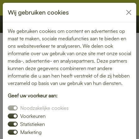
Wij gebruiken cookies
€ 0,00
Offerte
Bestellen
We gebruiken cookies om content en advertenties op
maat te maken, sociale mediafuncties aan te bieden en
ons websiteverkeer te analyseren. We delen ook
Nederland
»
Noord-Brabant
» Zundert
informatie over uw gebruik van onze site met onze social
media-, advertentie- en analysepartners. Deze partners
Lunch bezorgen in Zundert –
kunnen deze gegevens combineren met andere
smaakvol en gemakkelijk
informatie die u aan hen heeft verstrekt of die zij hebben
verzameld op basis van uw gebruik van hun diensten.
Een gezonde lunch zonder moeite? Laat je lunch bezorgen
Geef uw voorkeur aan:
in Zundert en geniet van verse gerechten op jouw gewenste
locatie. Van kleurrijke salades tot knapperige broodjes – wij
Noodzakelijke cookies
bezorgen jouw lunch vers en op tijd.
Voorkeuren
Statistieken
Plaats eenvoudig je bestelling online en laat je verrassen
Marketing
door smaak en kwaliteit.