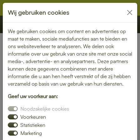
Wij gebruiken cookies
€ 0,00
Offerte
Bestellen
We gebruiken cookies om content en advertenties op
maat te maken, sociale mediafuncties aan te bieden en
ons websiteverkeer te analyseren. We delen ook
Nederland
» Zwartewaal
informatie over uw gebruik van onze site met onze social
media-, advertentie- en analysepartners. Deze partners
Lunch bezorgen in
kunnen deze gegevens combineren met andere
Zwartewaal – smaakvol en
informatie die u aan hen heeft verstrekt of die zij hebben
verzameld op basis van uw gebruik van hun diensten.
gemakkelijk
Geef uw voorkeur aan:
Een gezonde lunch zonder moeite? Laat je lunch bezorgen
Noodzakelijke cookies
in Zwartewaal en geniet van verse gerechten op jouw
gewenste locatie. Van kleurrijke salades tot knapperige
Voorkeuren
broodjes – wij bezorgen jouw lunch vers en op tijd.
Statistieken
Marketing
Plaats eenvoudig je bestelling online en laat je verrassen