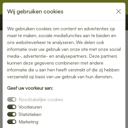
Wij gebruiken cookies
€ 0,00
Offerte
Bestellen
We gebruiken cookies om content en advertenties op
maat te maken, sociale mediafuncties aan te bieden en
ons websiteverkeer te analyseren. We delen ook
Nederland
» Zwiggelte
informatie over uw gebruik van onze site met onze social
media-, advertentie- en analysepartners. Deze partners
Heerlijke lunch bezorgen in
kunnen deze gegevens combineren met andere
Zwiggelte – snel, vers en
informatie die u aan hen heeft verstrekt of die zij hebben
verzameld op basis van uw gebruik van hun diensten.
gemakkelijk
Geef uw voorkeur aan:
Trakteer jezelf op een smaakvolle lunch zonder moeite. Laat
Noodzakelijke cookies
je lunch bezorgen in Zwiggelte en kies uit een gevarieerd
menu van verse broodjes, gezonde salades en warme
Voorkeuren
maaltijden. Ideaal voor thuis of op kantoor.
Statistieken
Marketing
Onze gerechten worden met liefde bereid en snel geleverd,