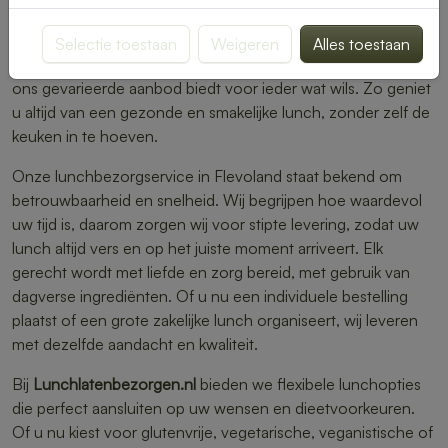
thuis werkt of op kantoor bent, wij leveren dagverse,
smaakvolle lunches direct aan de deur. Van rijkelijk belegde
Selectie toestaan
Weigeren
Alles toestaan
broodjes en frisse salades tot warme, voedzame maaltijden:
ons gevarieerde aanbod biedt voor ieder wat wils. Zo geniet
u altijd van een gezonde en smakelijke lunch, zonder zelf de
keuken in te hoeven.
Onze lunchbezorgservice in Flevoland staat bekend om
betrouwbaarheid en snelheid. Wij begrijpen hoe waardevol
uw tijd is, daarom zorgen wij voor stipte levering, zodat uw
lunch altijd vers en op het juiste moment arriveert. Elk
gerecht wordt met liefde en zorg bereid, met gebruik van
dagverse ingrediënten. Of u nu een individuele bestelling
plaatst of een grote zakelijke lunch organiseert, wij leveren
met dezelfde aandacht en kwaliteit.
Bij
Lunchlatenbezorgen.nl
bieden we flexibele lunchopties
die perfect aansluiten op uw wensen en dieetvoorkeuren.
Of u nu kiest voor glutenvrije, vegetarische, veganistische of