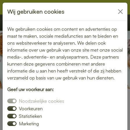
Wij gebruiken cookies
€ 0,00
Offerte
Bestellen
We gebruiken cookies om content en advertenties op
maat te maken, sociale mediafuncties aan te bieden en
ons websiteverkeer te analyseren. We delen ook
informatie over uw gebruik van onze site met onze social
media-, advertentie- en analysepartners. Deze partners
kunnen deze gegevens combineren met andere
informatie die u aan hen heeft verstrekt of die zij hebben
verzameld op basis van uw gebruik van hun diensten.
Geef uw voorkeur aan:
Noodzakelijke cookies
Lunch Bezorgen in Flevoland
Voorkeuren
Statistieken
Bij
Lunchlatenbezorgen.nl
maken we het bezorgen van
Marketing
lunch in Flevoland snel, eenvoudig en zorgeloos. Of u nu