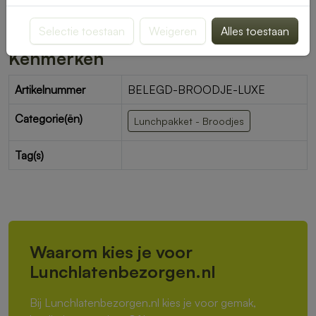
Toevoegen aan de winkelwagen
Selectie toestaan
Weigeren
Alles toestaan
Kenmerken
Artikelnummer
BELEGD-BROODJE-LUXE
Categorie(ën)
Lunchpakket - Broodjes
Tag(s)
Waarom kies je voor
Lunchlatenbezorgen.nl
Bij Lunchlatenbezorgen.nl kies je voor gemak,