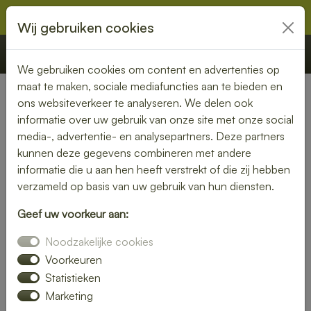
Wij gebruiken cookies
€ 0,00
Offerte
Bestellen
We gebruiken cookies om content en advertenties op
maat te maken, sociale mediafuncties aan te bieden en
ons websiteverkeer te analyseren. We delen ook
« Terug naar Lunchpakket - Broodjes
informatie over uw gebruik van onze site met onze social
media-, advertentie- en analysepartners. Deze partners
Belegd broodje - Luxe
kunnen deze gegevens combineren met andere
informatie die u aan hen heeft verstrekt of die zij hebben
€ 4,13
verzameld op basis van uw gebruik van hun diensten.
€ 4,50 inclusief btw
Geef uw voorkeur aan:
Noodzakelijke cookies
Aantal:
Voorkeuren
Statistieken
Marketing