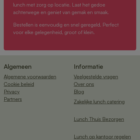
lunch met zorg op locatie. Laat het gedoe
achterwege en geniet van gemak en smaak.
Bestellen is eenvoudig en snel geregeld. Perfect
voor elke gelegenheid, groot of klein.
Algemeen
Informatie
Algemene voorwaarden
Veelgestelde vragen
Cookie beleid
Over ons
Privacy
Blog
Partners
Zakelijke lunch catering
Lunch Thuis Bezorgen
Lunch op kantoor regelen