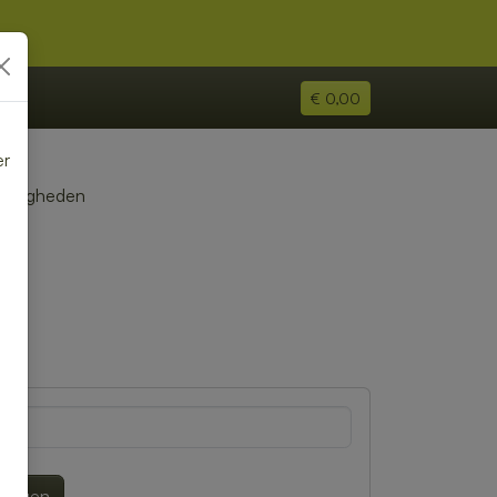
€ 0,00
er
e
Zoetigheden
e
lwagen