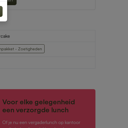
tcake
hpakket - Zoetigheden
Voor elke gelegenheid
een verzorgde lunch
Of je nu een vergaderlunch op kantoor