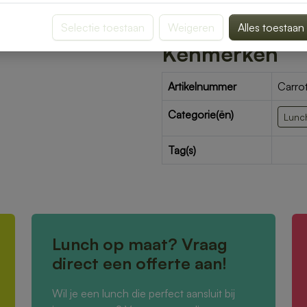
Selectie toestaan
Weigeren
Alles toestaan
Kenmerken
Artikelnummer
Carro
Categorie(ën)
Lunc
Tag(s)
Lunch op maat? Vraag
direct een offerte aan!
Wil je een lunch die perfect aansluit bij