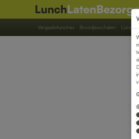
Vergaderlunches
Broodjesschalen
Lunchpa
W
m
t
s
D
i
v
G