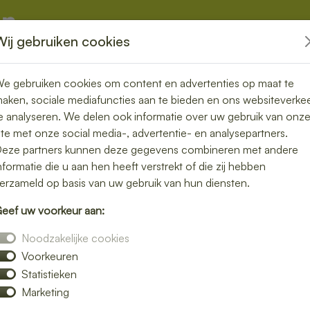
Wij gebruiken cookies
kketten
Overige
e gebruiken cookies om content en advertenties op maat te
aken, sociale mediafuncties aan te bieden en ons websiteverke
e analyseren. We delen ook informatie over uw gebruik van onz
« Terug naar Lunchpakket - 
ite met onze social media-, advertentie- en analysepartners.
Carrotcak
eze partners kunnen deze gegevens combineren met andere
nformatie die u aan hen heeft verstrekt of die zij hebben
erzameld op basis van uw gebruik van hun diensten.
€ 2,07
eef uw voorkeur aan:
€ 2,50 inclusief btw
Noodzakelijke cookies
Voorkeuren
Aantal:
Statistieken
Marketing
Toevoegen aan de winke