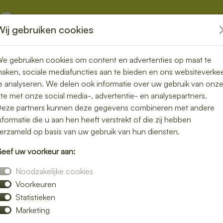
Wij gebruiken cookies
kketten
Overige
e gebruiken cookies om content en advertenties op maat te
aken, sociale mediafuncties aan te bieden en ons websiteverke
e analyseren. We delen ook informatie over uw gebruik van onz
« Terug naar Zoetigheden
ite met onze social media-, advertentie- en analysepartners.
Chocolade
eze partners kunnen deze gegevens combineren met andere
nformatie die u aan hen heeft verstrekt of die zij hebben
erzameld op basis van uw gebruik van hun diensten.
€ 2,75
eef uw voorkeur aan:
€ 3,00 inclusief btw
Noodzakelijke cookies
Voorkeuren
Aantal:
Statistieken
Marketing
Toevoegen aan de winke