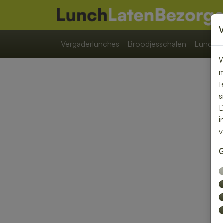
Vergaderlunches
Broodjesschalen
Lunchpa
W
m
t
s
D
i
v
G