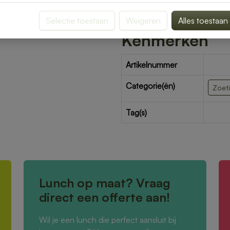
Selectie toestaan
Weigeren
Alles toestaan
Kenmerken
Artikelnummer
Categorie(ën)
Zoet
Tag(s)
Lunch op maat? Vraag
direct een offerte aan!
Wil je een lunch die perfect aansluit bij