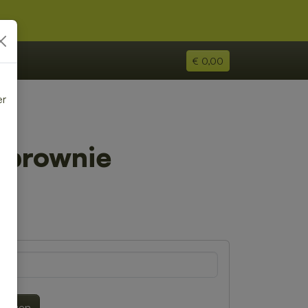
€ 0,00
er
e
 brownie
lwagen