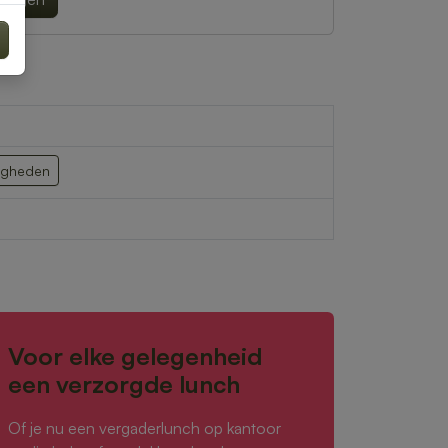
igheden
Voor elke gelegenheid
een verzorgde lunch
Of je nu een vergaderlunch op kantoor