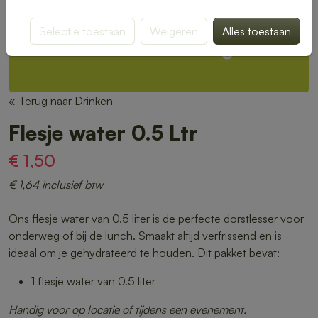
Selectie toestaan
Weigeren
Alles toestaan
« Terug naar Drinken
Flesje water 0.5 Ltr
€ 1,50
€ 1,64 inclusief btw
Ons flesje water van 0.5 liter is de perfecte dorstlesser voor
onderweg of bij de lunch. Smaakt altijd verfrissend en is
ideaal om je gehydrateerd te houden. Dit pakket bevat:
1 flesje water van 0.5 liter
Handig voor op locatie of tijdens een evenement.