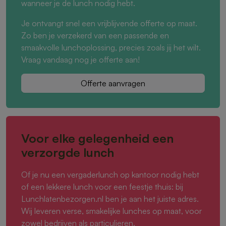
wanneer je de lunch nodig hebt.
Je ontvangt snel een vrijblijvende offerte op maat.
Zo ben je verzekerd van een passende en
smaakvolle lunchoplossing, precies zoals jij het wilt.
Vraag vandaag nog je offerte aan!
Offerte aanvragen
Voor elke gelegenheid een
verzorgde lunch
Of je nu een vergaderlunch op kantoor nodig hebt
of een lekkere lunch voor een feestje thuis: bij
Lunchlatenbezorgen.nl ben je aan het juiste adres.
Wij leveren verse, smakelijke lunches op maat, voor
zowel bedrijven als particulieren.