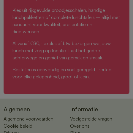
Kies uit rijkgevulde broodjesschalen, handige
lunchpakketten of complete lunchtafels – altijd met
aandacht voor kwaliteit, presentatie en
dieetwensen.
Al vanaf €80,- exclusief btw bezorgen we jouw
lunch met zorg op locatie. Laat het gedoe
achterwege en geniet van gemak en smaak.
Bestellen is eenvoudig en snel geregeld. Perfect
voor elke gelegenheid, groot of klein.
Algemeen
Informatie
Algemene voorwaarden
Veelgestelde vragen
Cookie beleid
Over ons