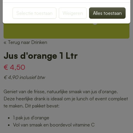
Selectie toestaan
Weigeren
Alles toestaan
« Terug naar Drinken
Jus d'orange 1 Ltr
€ 4,50
€ 4,90 inclusief btw
Geniet van de frisse, natuurlijke smaak van jus d'orange.
Deze heerlijke drank is ideaal om je lunch of event compleet
te maken. Dit pakket bevat:
1 pak jus d'orange
Vol van smaak en boordevol vitamine C