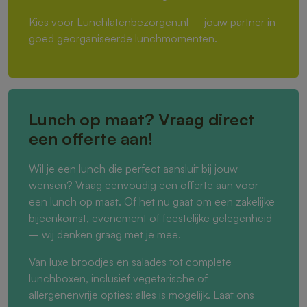
Kies voor Lunchlatenbezorgen.nl – jouw partner in
goed georganiseerde lunchmomenten.
Lunch op maat? Vraag direct
een offerte aan!
Wil je een lunch die perfect aansluit bij jouw
wensen? Vraag eenvoudig een offerte aan voor
een lunch op maat. Of het nu gaat om een zakelijke
bijeenkomst, evenement of feestelijke gelegenheid
– wij denken graag met je mee.
Van luxe broodjes en salades tot complete
lunchboxen, inclusief vegetarische of
allergenenvrije opties: alles is mogelijk. Laat ons