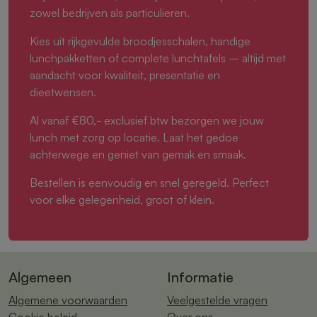
zowel bedrijven als particulieren.
Kies uit rijkgevulde broodjesschalen, handige
lunchpakketten of complete lunchtafels – altijd met
aandacht voor kwaliteit, presentatie en
dieetwensen.
Al vanaf €80,- exclusief btw bezorgen we jouw
lunch met zorg op locatie. Laat het gedoe
achterwege en geniet van gemak en smaak.
Bestellen is eenvoudig en snel geregeld. Perfect
voor elke gelegenheid, groot of klein.
Algemeen
Informatie
Algemene voorwaarden
Veelgestelde vragen