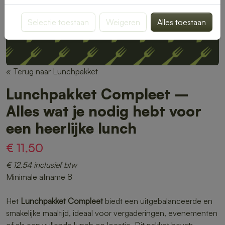
Selectie toestaan
Weigeren
Alles toestaan
« Terug naar Lunchpakket
Lunchpakket Compleet –
Alles wat je nodig hebt voor
een heerlijke lunch
€ 11,50
€ 12,54 inclusief btw
Minimale afname 8
Het
Lunchpakket Compleet
biedt een uitgebalanceerde en
smakelijke maaltijd, ideaal voor vergaderingen, evenementen