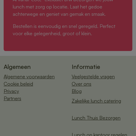
lunch met zorg op locatie. Laat het gedoe
achterwege en geniet van gemak en smaak.
Bestellen is eenvoudig en snel geregeld. Perfect
voor elke gelegenheid, groot of klein.
Algemeen
Informatie
Algemene voorwaarden
Veelgestelde vragen
Cookie beleid
Over ons
Privacy
Blog
Partners
Zakelijke lunch catering
Lunch Thuis Bezorgen
Lunch op kantoor regelen