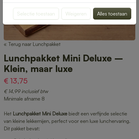
Selectie toestaan
Weigeren
Alles toestaan
« Terug naar Lunchpakket
Lunchpakket Mini Deluxe –
Klein, maar luxe
€ 13,75
€ 14,99 inclusief btw
Minimale afname 8
Het
Lunchpakket Mini Deluxe
biedt een verfijnde selectie
van kleine lekkernijen, perfect voor een luxe lunchervaring.
Dit pakket bevat: