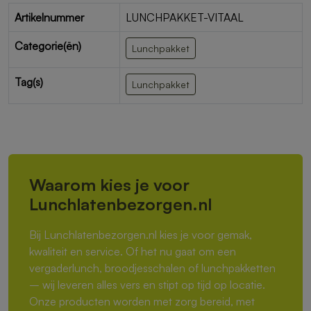
Artikelnummer
LUNCHPAKKET-VITAAL
Categorie(ën)
Lunchpakket
Tag(s)
Lunchpakket
Waarom kies je voor
Lunchlatenbezorgen.nl
Bij Lunchlatenbezorgen.nl kies je voor gemak,
kwaliteit en service. Of het nu gaat om een
vergaderlunch, broodjesschalen of lunchpakketten
– wij leveren alles vers en stipt op tijd op locatie.
Onze producten worden met zorg bereid, met