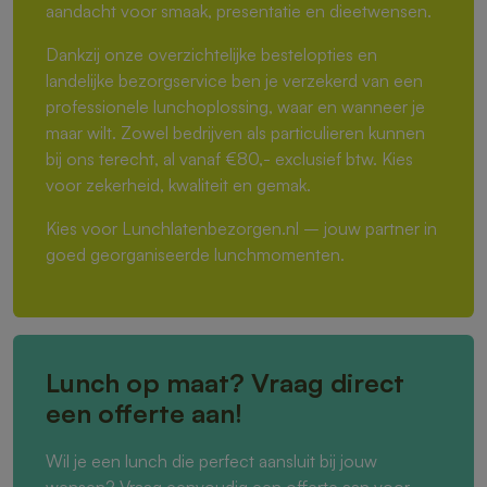
aandacht voor smaak, presentatie en dieetwensen.
Dankzij onze overzichtelijke bestelopties en
landelijke bezorgservice ben je verzekerd van een
professionele lunchoplossing, waar en wanneer je
maar wilt. Zowel bedrijven als particulieren kunnen
bij ons terecht, al vanaf €80,- exclusief btw. Kies
voor zekerheid, kwaliteit en gemak.
Kies voor Lunchlatenbezorgen.nl – jouw partner in
goed georganiseerde lunchmomenten.
Lunch op maat? Vraag direct
een offerte aan!
Wil je een lunch die perfect aansluit bij jouw