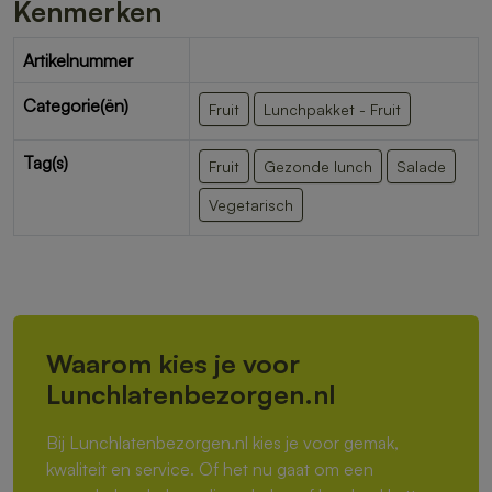
Kenmerken
Artikelnummer
Categorie(ën)
Fruit
Lunchpakket - Fruit
Tag(s)
Fruit
Gezonde lunch
Salade
Vegetarisch
Waarom kies je voor
Lunchlatenbezorgen.nl
Bij Lunchlatenbezorgen.nl kies je voor gemak,
kwaliteit en service. Of het nu gaat om een