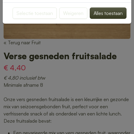
Selectie toestaan
Weigeren
Alles toestaan
« Terug naar Fruit
Verse gesneden fruitsalade
€ 4,40
€ 4,80 inclusief btw
Minimale afname 8
Onze vers gesneden fruitsalade is een kleurrijke en gezonde
mix van seizoensgebonden fruit, perfect voor een
verfrissende snack of als onderdeel van een lichte lunch.
Deze fruitsalade bevat:
Een gevarieerde mix van vers gesneden fruit, waaronder