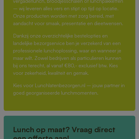
vergaderlunch, broodjesschalen of lunchpakketten
– wij leveren alles vers en stipt op tijd op locatie.
Onze producten worden met zorg bereid, met
aandacht voor smaak, presentatie en dieetwensen.
Dankzij onze overzichtelijke bestelopties en
landelijke bezorgservice ben je verzekerd van een
professionele lunchoplossing, waar en wanneer je
maar wilt. Zowel bedrijven als particulieren kunnen
bij ons terecht, al vanaf €80,- exclusief btw. Kies
voor zekerheid, kwaliteit en gemak.
Kies voor Lunchlatenbezorgen.nl – jouw partner in
goed georganiseerde lunchmomenten.
Lunch op maat? Vraag direct
een offerte aan!