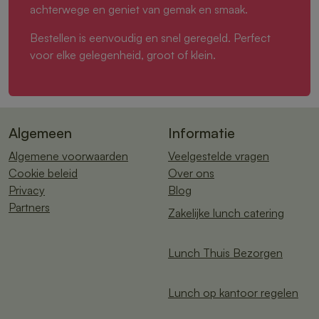
achterwege en geniet van gemak en smaak.
Bestellen is eenvoudig en snel geregeld. Perfect
voor elke gelegenheid, groot of klein.
Algemeen
Informatie
Algemene voorwaarden
Veelgestelde vragen
Cookie beleid
Over ons
Privacy
Blog
Partners
Zakelijke lunch catering
Lunch Thuis Bezorgen
Lunch op kantoor regelen