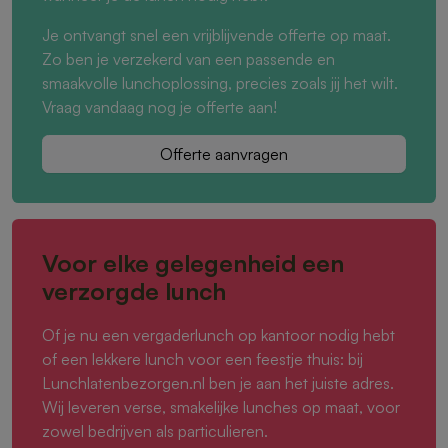
Je ontvangt snel een vrijblijvende offerte op maat.
Zo ben je verzekerd van een passende en
smaakvolle lunchoplossing, precies zoals jij het wilt.
Vraag vandaag nog je offerte aan!
Offerte aanvragen
Voor elke gelegenheid een
verzorgde lunch
Of je nu een vergaderlunch op kantoor nodig hebt
of een lekkere lunch voor een feestje thuis: bij
Lunchlatenbezorgen.nl ben je aan het juiste adres.
Wij leveren verse, smakelijke lunches op maat, voor
zowel bedrijven als particulieren.