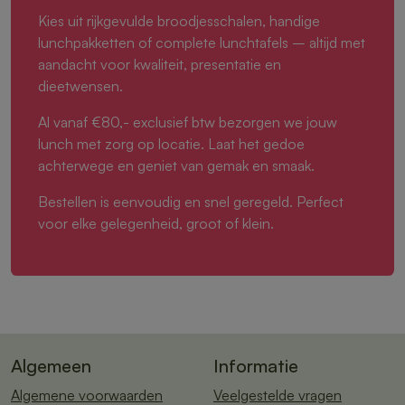
Kies uit rijkgevulde broodjesschalen, handige
lunchpakketten of complete lunchtafels – altijd met
aandacht voor kwaliteit, presentatie en
dieetwensen.
Al vanaf €80,- exclusief btw bezorgen we jouw
lunch met zorg op locatie. Laat het gedoe
achterwege en geniet van gemak en smaak.
Bestellen is eenvoudig en snel geregeld. Perfect
voor elke gelegenheid, groot of klein.
Algemeen
Informatie
Algemene voorwaarden
Veelgestelde vragen