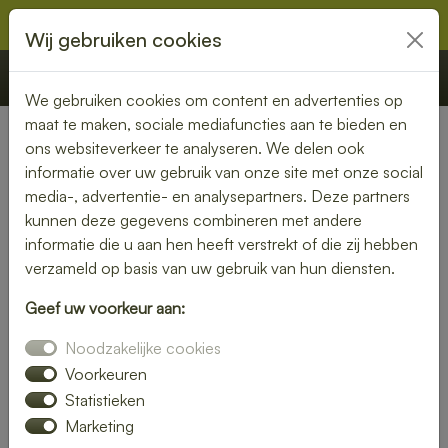
Wij gebruiken cookies
€ 0,00
Offerte
Bestellen
We gebruiken cookies om content en advertenties op
maat te maken, sociale mediafuncties aan te bieden en
ons websiteverkeer te analyseren. We delen ook
Broodjes
informatie over uw gebruik van onze site met onze social
media-, advertentie- en analysepartners. Deze partners
Een smakelijke lunch begint vaak met een goed belegd
kunnen deze gegevens combineren met andere
broodje. Of je nu kiest voor een knapperig stokbrood, een
informatie die u aan hen heeft verstrekt of die zij hebben
zachte pistolet of een meergranenbol: broodjes zijn de
verzameld op basis van uw gebruik van hun diensten.
perfecte basis voor een veelzijdige en voedzame lunch. Met
een ruime keuze aan beleg – van klassiek kaas en ham tot
Geef uw voorkeur aan:
luxe varianten met carpaccio, zalm of gegrilde groenten – is
Noodzakelijke cookies
er altijd een broodje dat bij jouw smaak en gelegenheid past.
Voorkeuren
Broodjes zijn ideaal voor verschillende momenten: een
Statistieken
snelle hap tijdens de werkdag, een gezellige lunch met
Marketing
collega’s of een uitgebreid lunchbuffet voor een speciale