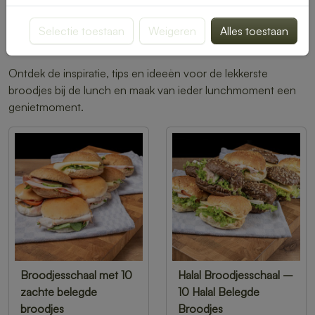
gelegenheid. Dankzij de vele combinaties van broodsoorten,
beleg en verse toppings kun je eindeloos variëren en iedere
Selectie toestaan
Weigeren
Alles toestaan
lunch bijzonder maken.
Ontdek de inspiratie, tips en ideeën voor de lekkerste
broodjes bij de lunch en maak van ieder lunchmoment een
genietmoment.
Broodjesschaal met 10
Halal Broodjesschaal –
zachte belegde
10 Halal Belegde
broodjes
Broodjes