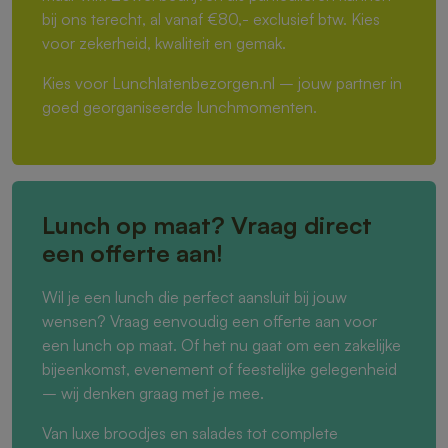
bij ons terecht, al vanaf €80,- exclusief btw. Kies
voor zekerheid, kwaliteit en gemak.
Kies voor Lunchlatenbezorgen.nl – jouw partner in
goed georganiseerde lunchmomenten.
Lunch op maat? Vraag direct
een offerte aan!
Wil je een lunch die perfect aansluit bij jouw
wensen? Vraag eenvoudig een offerte aan voor
een lunch op maat. Of het nu gaat om een zakelijke
bijeenkomst, evenement of feestelijke gelegenheid
– wij denken graag met je mee.
Van luxe broodjes en salades tot complete