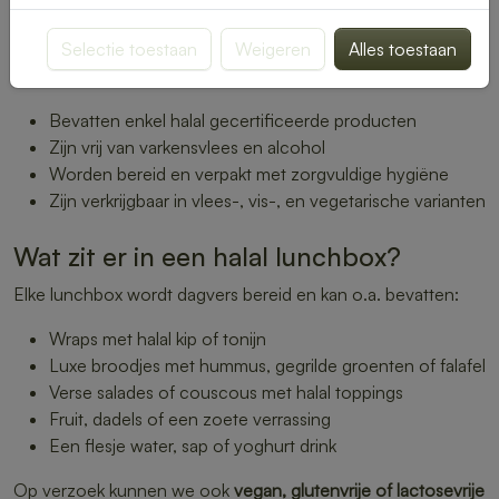
Wat betekent halal lunch bij ons?
Selectie toestaan
Weigeren
Alles toestaan
Halal betekent “toegestaan” volgens islamitische
voedingsrichtlijnen. Onze halal lunches:
Bevatten enkel halal gecertificeerde producten
Zijn vrij van varkensvlees en alcohol
Worden bereid en verpakt met zorgvuldige hygiëne
Zijn verkrijgbaar in vlees-, vis-, en vegetarische varianten
Wat zit er in een halal lunchbox?
Elke lunchbox wordt dagvers bereid en kan o.a. bevatten:
Wraps met halal kip of tonijn
Luxe broodjes met hummus, gegrilde groenten of falafel
Verse salades of couscous met halal toppings
Fruit, dadels of een zoete verrassing
Een flesje water, sap of yoghurt drink
Op verzoek kunnen we ook
vegan, glutenvrije of lactosevrije