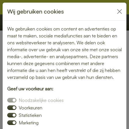
Wij gebruiken cookies
€ 0,00
Offerte
Bestellen
We gebruiken cookies om content en advertenties op
maat te maken, sociale mediafuncties aan te bieden en
ons websiteverkeer te analyseren. We delen ook
Halal
informatie over uw gebruik van onze site met onze social
media-, advertentie- en analysepartners. Deze partners
Op zoek naar een heerlijke
halal lunch
die
kunnen deze gegevens combineren met andere
past bij jouw levensstijl of bedrijfspolicy? Bij
informatie die u aan hen heeft verstrekt of die zij hebben
verzameld op basis van uw gebruik van hun diensten.
Lunchlatenbezorgen.nl
bestel je eenvoudig
een
halal lunchbox
of complete lunch die
Geef uw voorkeur aan:
met zorg is samengesteld volgens halal
Noodzakelijke cookies
richtlijnen. Ideaal voor thuis, op kantoor,
Voorkeuren
Statistieken
tijdens vergaderingen of evenementen.
Marketing