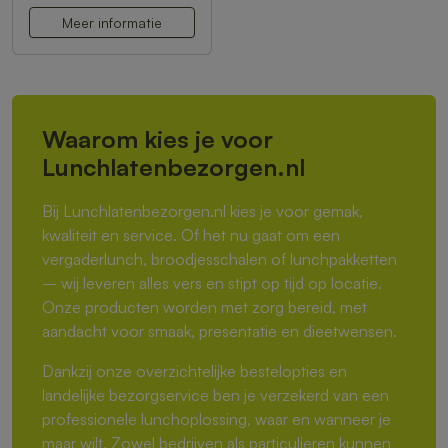
Meer informatie
Waarom kies je voor
Lunchlatenbezorgen.nl
Bij Lunchlatenbezorgen.nl kies je voor gemak,
kwaliteit en service. Of het nu gaat om een
vergaderlunch, broodjesschalen of lunchpakketten
– wij leveren alles vers en stipt op tijd op locatie.
Onze producten worden met zorg bereid, met
aandacht voor smaak, presentatie en dieetwensen.
Dankzij onze overzichtelijke bestelopties en
landelijke bezorgservice ben je verzekerd van een
professionele lunchoplossing, waar en wanneer je
maar wilt. Zowel bedrijven als particulieren kunnen