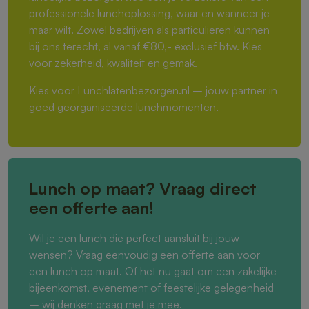
professionele lunchoplossing, waar en wanneer je
maar wilt. Zowel bedrijven als particulieren kunnen
bij ons terecht, al vanaf €80,- exclusief btw. Kies
voor zekerheid, kwaliteit en gemak.
Kies voor Lunchlatenbezorgen.nl – jouw partner in
goed georganiseerde lunchmomenten.
Lunch op maat? Vraag direct
een offerte aan!
Wil je een lunch die perfect aansluit bij jouw
wensen? Vraag eenvoudig een offerte aan voor
een lunch op maat. Of het nu gaat om een zakelijke
bijeenkomst, evenement of feestelijke gelegenheid
– wij denken graag met je mee.