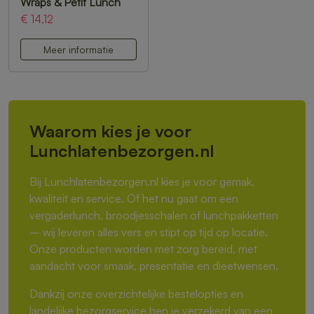
Wraps & Petit Lunch
€ 14,12
Meer informatie
Waarom kies je voor
Lunchlatenbezorgen.nl
Bij Lunchlatenbezorgen.nl kies je voor gemak,
kwaliteit en service. Of het nu gaat om een
vergaderlunch, broodjesschalen of lunchpakketten
– wij leveren alles vers en stipt op tijd op locatie.
Onze producten worden met zorg bereid, met
aandacht voor smaak, presentatie en dieetwensen.
Dankzij onze overzichtelijke bestelopties en
landelijke bezorgservice ben je verzekerd van een