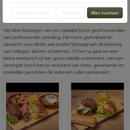
er steeds meer mogelijkheden voor vegetarische,
veganistische of glutenvrije opties, zodat er altijd rekening
Selectie toestaan
Weigeren
Alles toestaan
kan worden gehouden met verschillende dieetwensen.
Het laten bezorgen van een zakelijke lunch geeft bovendien
een professionele uitstraling. Het toont gastvrijheid en
aandacht voor detail, wat positief bijdraagt aan de beleving
van collega’s, klanten of partners. Of het nu gaat om een
kleine teamlunch of een groot zakelijk evenement, met een
bezorgde lunch ben je verzekerd van verse, gevarieerde en
smakelijke gerechten die iedereen zullen aanspreken.