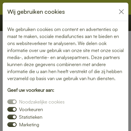
Wij gebruiken cookies
€ 0,00
Offerte
Bestellen
We gebruiken cookies om content en advertenties op
maat te maken, sociale mediafuncties aan te bieden en
ons websiteverkeer te analyseren. We delen ook
Zakelijke lunch
informatie over uw gebruik van onze site met onze social
media-, advertentie- en analysepartners. Deze partners
Een zakelijke lunch laten bezorgen is de ideale oplossing
kunnen deze gegevens combineren met andere
voor bedrijven die tijdens vergaderingen, presentaties of
informatie die u aan hen heeft verstrekt of die zij hebben
teamoverleggen willen genieten van een complete en
verzameld op basis van uw gebruik van hun diensten.
verzorgde maaltijd. Het bespaart tijd, biedt gemak en zorgt
ervoor dat collega’s en zakenrelaties samen kunnen
Geef uw voorkeur aan:
genieten van een smaakvolle lunch zonder onderbreking
Noodzakelijke cookies
van het werkproces.
Voorkeuren
Zakelijke lunches kunnen op maat worden samengesteld en
Statistieken
variëren van eenvoudige belegde broodjes en wraps tot luxe
Marketing
schalen met salades, fruit, soepen en warme hapjes. Ook zijn